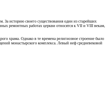
ам. За историю своего существования один из старейших
ых ремонтных работах церкви относятся к VII и VIII векам,
арого храма. Однако в те времена религиозное строение было
ещений монастырского комплекса. Левый неф средневековой