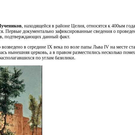
Мучеников
, находящейся в районе Целия, относятся к 400ым год
я. Первые документально зафиксированные сведения о проведенн
тв, подтверждающих данный факт.
возведено в середине IX века по воле папы Льва IV на месте ст
лась нынешняя церковь, а в правом разместились несколько пом
 располагавшихся по углам базилики.