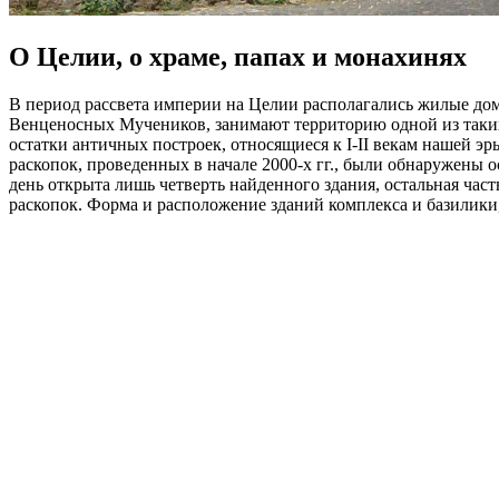
О Целии, о храме, папах и монахинях
В период рассвета империи на Целии располагались жилые дом
Венценосных Мучеников, занимают территорию одной из таких 
остатки античных построек, относящиеся к I-II векам нашей эр
раскопок, проведенных в начале 2000-х гг., были обнаружены
день открыта лишь четверть найденного здания, остальная ча
раскопок. Форма и расположение зданий комплекса и базилики,