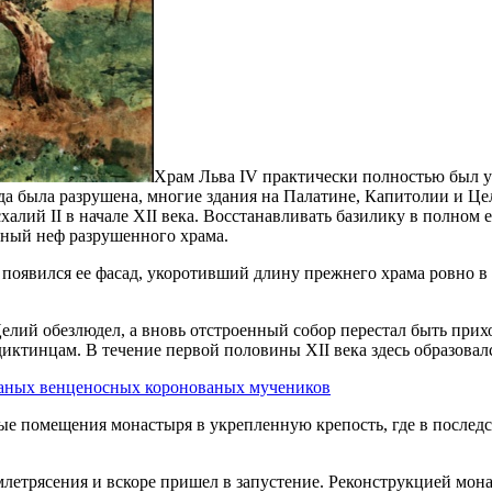
Храм Льва IV практически полностью был 
ода была разрушена, многие здания на Палатине, Капитолии и Це
халий II в начале XII века. Восстанавливать базилику в полном
авный неф разрушенного храма.
 появился ее фасад, укоротивший длину прежнего храма ровно в 
Целий обезлюдел, а вновь отстроенный собор перестал быть прих
ктинцам. В течение первой половины XII века здесь образова
е помещения монастыря в укрепленную крепость, где в последст
емлетрясения и вскоре пришел в запустение. Реконструкцией мон