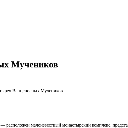
ых Мучеников
етырех Венценосных Мучеников
ея — расположен малоизвестный монастырский комплекс, предст