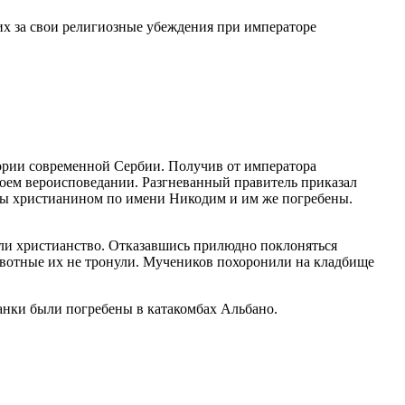
их за свои религиозные убеждения при императоре
ории современной Сербии. Получив от императора
воем вероисповедании. Разгневанный правитель приказал
ены христианином по имени Никодим и им же погребены.
али христианство. Отказавшись прилюдно поклоняться
ивотные их не тронули. Мучеников похоронили на кладбище
танки были погребены в катакомбах Альбано.