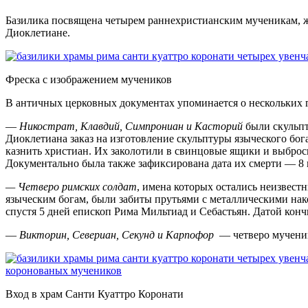
Базилика посвящена четырем раннехристианским мученикам, ж
Диоклетиане.
Фреска с изображением мучеников
В античных церковных документах упоминается о нескольких 
—
Никострат, Клавдий, Симпрониан и Касторий
были скульпт
Диоклетиана заказ на изготовление скульптуры языческого бо
казнить христиан. Их заколотили в свинцовые ящики и выброс
Документально была также зафиксирована дата их смерти — 8 н
— Четверо римских солдат
, имена которых остались неизвес
языческим богам, были забиты прутьями с металлическими нак
спустя 5 дней епископ Рима Мильтиад и Себастьян. Датой кончи
—
Викторин, Севериан, Секунд и Карпофор
— четверо мученико
Вход в храм Санти Куаттро Коронати