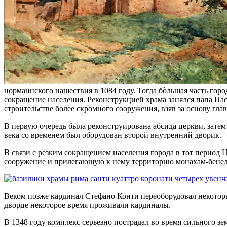
норманнского нашествия в 1084 году. Тогда бòльшая часть гор
сокращение населения. Реконструкцией храма занялся папа Пас
строительстве более скромного сооружения, взяв за основу гл
В первую очередь была реконструирована абсида церкви, затем
века со временем был оборудован второй внутренний дворик.
В связи с резким сокращением населения города в тот период 
сооружение и прилегающую к нему территорию монахам-бенеди
Веком позже кардинал Стефано Конти переоборудовал некоторы
дворце некоторое время проживали кардиналы.
В 1348 году комплекс серьезно пострадал во время сильного з