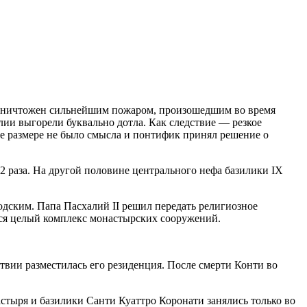
уничтожен сильнейшим пожаром, произошедшим во время
лии выгорели буквально дотла. Как следствие — резкое
 ее размере не было смысла и понтифик принял решение о
2 раза. На другой половине центрального нефа базилики IX
одским. Папа Пасхалий II решил передать религиозное
лся целый комплекс монастырских сооружений.
вии разместилась его резиденция. После смерти Конти во
астыря и базилики Санти Куаттро Коронати занялись только во