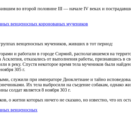
ившим во второй половине III — начале IV веках и пострадавш
группах венценосных мучеников, живших в тот период:
орами и работали в городе Сирмий, располагавшемся на террит
га Асклепия, отказались от выполнения работы, признавшись в с
или в реку. Спустя некоторое время тела мучеников были найд
оября 305 г.
тными, служили при императоре Диоклетиане и тайно исповедов
онечниками. Их тела выбросили на съедение собакам, однако ж
ны солдат является 8 ноября 303 г.
в, о житии которых ничего не сказано, но известно, что их ос