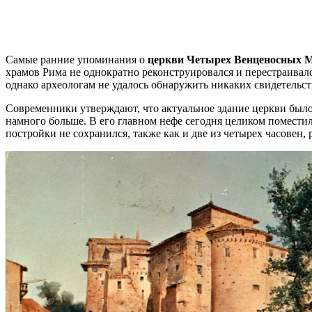
Самые ранние упоминания о
церкви Четырех Венценосных 
храмов Рима не однократно реконструировался и перестраивалс
однако археологам не удалось обнаружить никаких свидетельс
Современники утверждают, что актуальное здание церкви было 
намного больше. В его главном нефе сегодня целиком помести
постройки не сохранился, также как и две из четырех часовен,