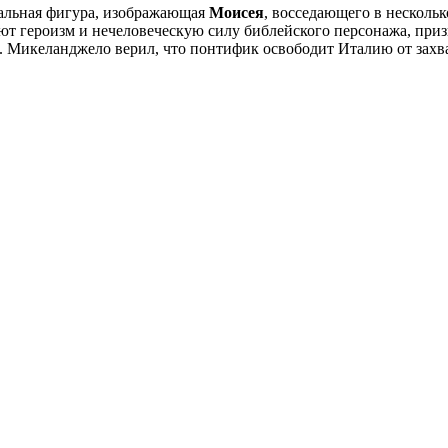
альная фигура, изображающая
Моисея
, восседающего в несколь
т героизм и нечеловеческую силу библейского персонажа, призы
. Микеланджело верил, что понтифик освободит Италию от захва