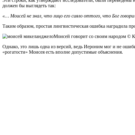
Эти строки, как утверждают исследователи, были переведены не
должен бы выглядеть так:
«… Моисей не знал, что лицо его сияло оттого, что Бог говорил
Таким образом, простая лингвистическая ошибка наградила пр
Моисей говорит со своим народом © К
Однако, это лишь одна из версий, ведь Иероним мог и не ошиби
«рогатости» Моисея есть вполне допустимые объяснения.