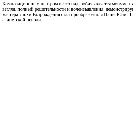
Композиционным центром всего надгробия является монумент
взгляд, полный решительности и волеизъявления, демонстрирую
мастера эпохи Возрождения стал прообразом для Папы Юлия II
египетской неволи.