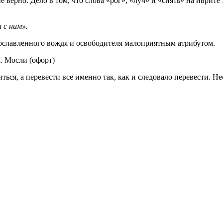
 верно. Дело в том, что слова «рог», «луч» и «сиять» на иврите
 с ним».
ославленного вождя и освободителя малоприятным атрибутом.
. Мосли (офорт)
ться, а перевести все именно так, как и следовало перевести. 