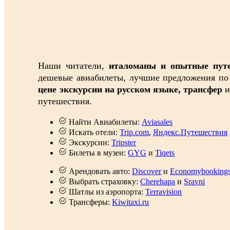
Наши читатели,
италоманы и опытные пут
дешевые авиабилеты, лучшие предложения по 
цене экскурсии на русском языке, трансфер
и
путешествия.
Найти Авиабилеты:
Aviasales
Искать отели:
Trip.com
,
Яндекс.Путешествия
Экскурсии:
Tripster
Билеты в музеи:
GYG
и
Tiqets
Арендовать авто:
Discover
и
Economybooking
Выбрать страховку:
Cherehapa
и
Sravni
Шатлы из аэропорта:
Terravision
Трансферы:
Kiwitaxi.ru