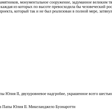
амятников, монументальное сооружение, задуманное великим тв
 каждая из которых по высоте превосходила бы человеческий рос
роекта, который так и не был реализован в полной мере, затянул
Папы Юлия II, двухуровневое надгробие, украшенное всего шесть
а Папы Юлия II. Микеланджело Буонаротти