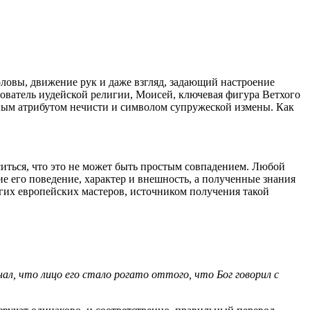
оловы, движение рук и даже взгляд, задающий настроение
снователь иудейской религии, Моисей, ключевая фигура Ветхого
ным атрибутом нечисти и символом супружеской измены. Как
ситься, что это не может быть простым совпадением. Любой
ие его поведение, характер и внешность, а полученные знания
угих европейских мастеров, источником получения такой
нал, что лицо его стало рогато оттого, что Бог говорил с