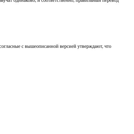
 звучат одинаково, и соответственно, правильный перевод
Несогласные с вышеописанной версией утверждают, что