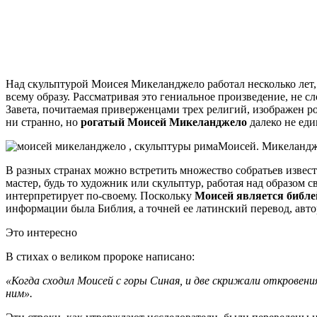
Над скульптурой Моисея Микеланджело работал несколько лет, 
всему образу. Рассматривая это гениальное произведение, не с
Завета, почитаемая приверженцами трех религий, изображен 
ни странно, но
рогатый Моисей Микеланджело
далеко не еди
Моисей. Микеландже
В разных странах можно встретить множество собратьев извест
мастер, будь то художник или скульптур, работая над образом 
интерпретирует по-своему. Поскольку
Моисей является библ
информации была Библия, а точней ее латинский перевод, авт
Это интересно
В стихах о великом пророке написано:
«Когда сходил Моисей с горы Синая, и две скрижали откровения
ним».