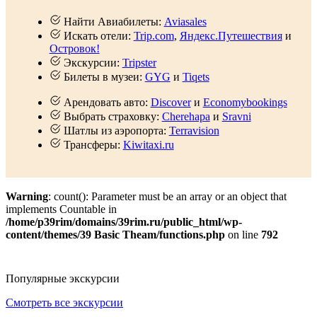
Найти Авиабилеты:
Aviasales
Искать отели:
Trip.com
,
Яндекс.Путешествия
и
Островок!
Экскурсии:
Tripster
Билеты в музеи:
GYG
и
Tiqets
Арендовать авто:
Discover
и
Economybookings
Выбрать страховку:
Cherehapa
и
Sravni
Шатлы из аэропорта:
Terravision
Трансферы:
Kiwitaxi.ru
Warning
: count(): Parameter must be an array or an object that
implements Countable in
/home/p39rim/domains/39rim.ru/public_html/wp-
content/themes/39 Basic Theam/functions.php
on line
792
Популярные экскурсии
Смотреть все экскурсии