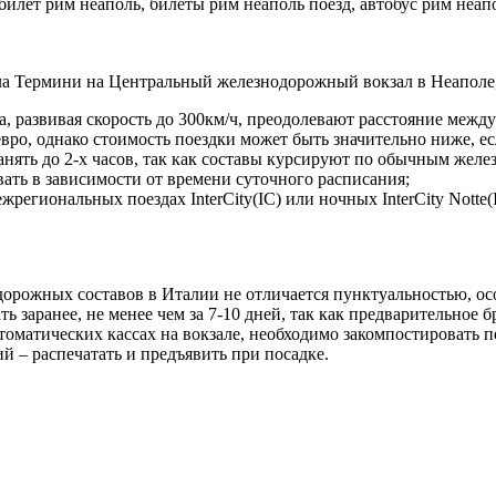
ала Термини на Центральный железнодорожный вокзал в Неаполе
a, развивая скорость до 300км/ч, преодолевают расстояние межд
 евро, однако стоимость поездки может быть значительно ниже, 
занять до 2-х часов, так как составы курсируют по обычным же
вать в зависимости от времени суточного расписания;
егиональных поездах InterCity(IC) или ночных InterCity Notte(I
дорожных составов в Италии не отличается пунктуальностью, ос
ь заранее, не менее чем за 7-10 дней, так как предварительное
матических кассах на вокзале, необходимо закомпостировать п
й – распечатать и предъявить при посадке.