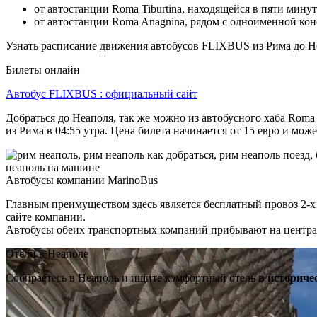
от автостанции Roma Tiburtina, находящейся в пяти мин
от автостанции Roma Anagnina, рядом с одноименной ко
Узнать расписание движения автобусов FLIXBUS из Рима до Не
Билеты онлайн
Автобус FLIXBUS : официальный сайт
Добраться до Неаполя, так же можно из автобусного хаба Roma
из Рима в 04:55 утра. Цена билета начинается от 15 евро и мо
Автобусы компании MarinoBus
Главным преимуществом здесь является бесплатный провоз 2-х 
сайте компании.
Автобусы обеих транспортных компаний прибывают на централь
Отели в Неаполе
Собираетесь в Неаполь и ищите комфортный отель
в историче