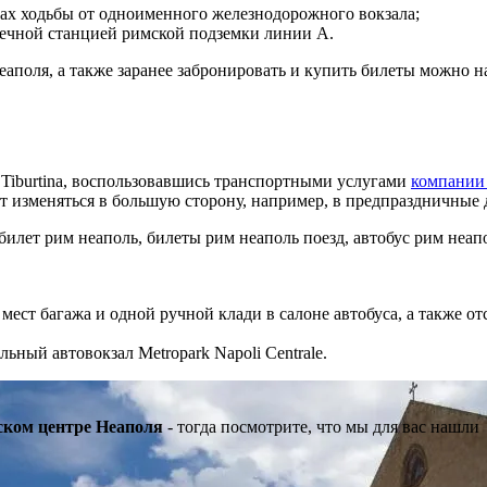
утах ходьбы от одноименного железнодорожного вокзала;
нечной станцией римской подземки линии А.
аполя, а также заранее забронировать и купить билеты можно 
 Tiburtina, воспользовавшись транспортными услугами
компании
жет изменяться в большую сторону, например, в предпраздничные 
мест багажа и одной ручной клади в салоне автобуса, а также о
ный автовокзал Metropark Napoli Centrale.
ском центре Неаполя
- тогда посмотрите, что мы для вас нашли