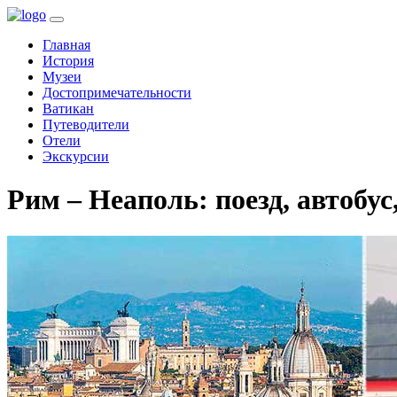
(current)
Главная
История
Музеи
Достопримечательности
Ватикан
Путеводители
Отели
Экскурсии
Рим – Неаполь: поезд, автобус