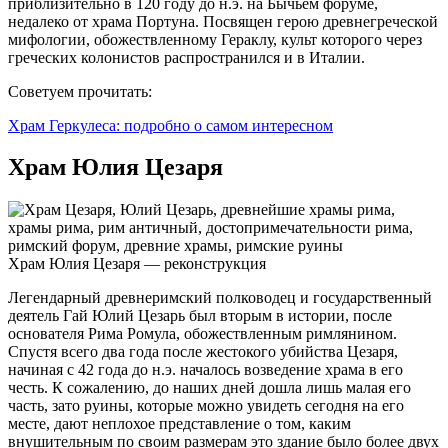
приблизительно в 120 году до н.э. на Бычьем форуме,
недалеко от храма Портуна. Посвящен герою древнегреческой
мифологии, обожествленному Гераклу, культ которого через
греческих колонистов распространился и в Италии.
Советуем прочитать:
Храм Геркулеса: подробно о самом интересном
Храм Юлия Цезаря
Храм Юлия Цезаря — реконструкция
Легендарный древнеримский полководец и государственный
деятель Гай Юлий Цезарь был вторым в истории, после
основателя Рима Ромула, обожествленным римлянином.
Спустя всего два года после жестокого убийства Цезаря,
начиная с 42 года до н.э. началось возведение храма в его
честь. К сожалению, до наших дней дошла лишь малая его
часть, зато руины, которые можно увидеть сегодня на его
месте, дают неплохое представление о том, каким
внушительным по своим размерам это здание было более двух