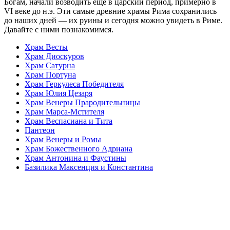
Богам, начали возводить еще в царский период, примерно в
VI веке до н.э. Эти самые древние храмы Рима сохранились
до наших дней — их руины и сегодня можно увидеть в Риме.
Давайте с ними познакомимся.
Храм Весты
Храм Диоскуров
Храм Сатурна
Храм Портуна
Храм Геркулеса Победителя
Храм Юлия Цезаря
Храм Венеры Прародительницы
Храм Марса-Мстителя
Храм Веспасиана и Тита
Пантеон
Храм Венеры и Ромы
Храм Божественного Адриана
Храм Антонина и Фаустины
Базилика Максенция и Константина