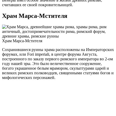
Венеры имел особое значение в жизни древних римлян,
считавших ее своей покровительницей.
Храм Марса-Мстителя
Храм Марса-Мстителя
Сохранившиеся руины храма расположены на Императорских
форумах, или Fori imperiali, в центре форума Августа,
построенного по заказу первого римского императора во 2-ом
году нашей эры. Это было величественное сооружение,
богато украшенное белым мрамором, скульптурами царей и
великих римских полководцев, священными статуями богов и
мифологических персонажей.