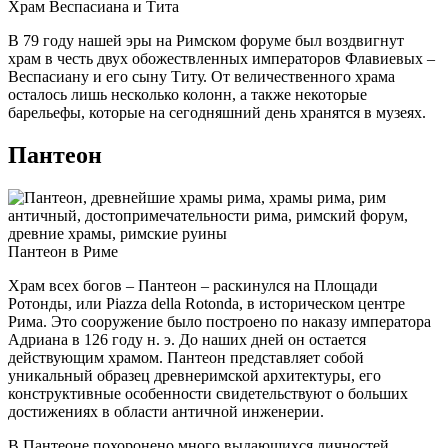
Храм Веспасиана и Тита
В 79 году нашей эры на Римском форуме был воздвигнут
храм в честь двух обожествленных императоров Флавиевых –
Веспасиану и его сыну Титу. От величественного храма
осталось лишь несколько колонн, а также некоторые
барельефы, которые на сегодняшний день хранятся в музеях.
Пантеон
Пантеон в Риме
Храм всех богов – Пантеон – раскинулся на Площади
Ротонды, или Piazza della Rotonda, в историческом центре
Рима. Это сооружение было построено по наказу императора
Адриана в 126 году н. э. До наших дней он остается
действующим храмом. Пантеон представляет собой
уникальный образец древнеримской архитектуры, его
конструктивные особенности свидетельствуют о больших
достижениях в области античной инженерии.
В Пантеоне похоронено много выдающихся личностей