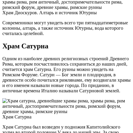
Храм Диоскуров. Алтарь и источник Ютурны
Современники могут увидеть всего три пятнадцатиметровые
колонны, алтарь, а также источник Ютурны, вода которого
считалась целебной.
Храм Сатурна
Одним из наиболее древних религиозных строений Древнего
Рима, которым посчастливилось сохраниться до наших дней,
считается храм Сатурна. Его руины можно увидеть на
Римском Форуме. Сатурн — Бог земли и плодородия, в
древности особо почитался римлянами, ему воздвигали храмы
и его именем называли новые города. По приданию, в
античные времена Италию называли Сатурновой землей.
Храм Сатурна
Храм Сатурна был возведен у подножия Капитолийского
холма во второй половине V века до нашей эры. За свою