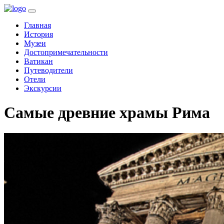
(current)
Главная
История
Музеи
Достопримечательности
Ватикан
Путеводители
Отели
Экскурсии
Самые древние храмы Рима