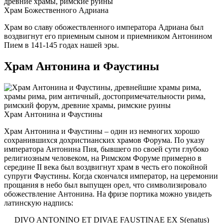
Храм Божественного Адриана
Храм во славу обожествленного императора Адриана был
воздвигнут его приемным сыном и приемником Антонином
Пием в 141-145 годах нашей эры.
Храм Антонина и Фаустины
Храм Антонина и Фаустины
Храм Антонина и Фаустины – один из немногих хорошо
сохранившихся дохристианских храмов Форума. По указу
императора Антонина Пия, бывшего по своей сути глубоко
религиозным человеком, на Римском Форуме примерно в
середине II века был воздвигнут храм в честь его покойной
супруги Фаустины. Когда скончался император, на церемонии
прощания в небо был выпущен орел, что символизировало
обожествление Антонина. На фризе портика можно увидеть
латинскую надпись:
DIVO ANTONINO ET DIVAE FAUSTINAE EX S(enatus)