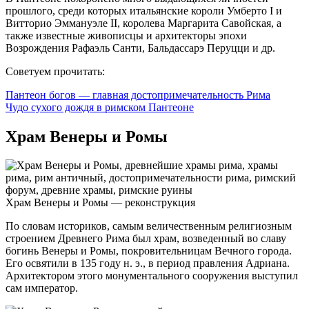
прошлого, среди которых итальянские короли Умберто I и
Витторио Эммануэле II, королева Маргарита Савойская, а
также известные живописцы и архитекторы эпохи
Возрождения Рафаэль Санти, Бальдассарэ Перуцци и др.
Советуем прочитать:
Пантеон богов — главная достопримечательность Рима
Чудо сухого дождя в римском Пантеоне
Храм Венеры и Ромы
Храм Венеры и Ромы — реконструкция
По словам историков, самым величественным религиозным
строением Древнего Рима был храм, возведенный во славу
богинь Венеры и Ромы, покровительницам Вечного города.
Его освятили в 135 году н. э., в период правления Адриана.
Архитектором этого монументального сооружения выступил
сам император.