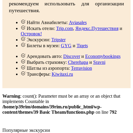
рекомендуем использовать для организации
путешествия.
Найти Авиабилеты:
Aviasales
Искать отели:
Trip.com
,
Яндекс.Путешествия
и
Островок!
Экскурсии:
Tripster
Билеты в музеи:
GYG
и
Tiqets
Арендовать авто:
Discover
и
Economybookings
Выбрать страховку:
Cherehapa
и
Sravni
Шатлы из аэропорта:
Terravision
Трансферы:
Kiwitaxi.ru
Warning
: count(): Parameter must be an array or an object that
implements Countable in
/home/p39rim/domains/39rim.ru/public_html/wp-
content/themes/39 Basic Theam/functions.php
on line
792
Популярные экскурсии