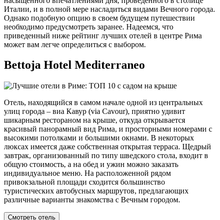
насыщенного впечатлениями дня, проведенного в столице
Италии, и в полной мере насладиться видами Вечного города.
Однако подобную опцию в своем будущем путешествии
необходимо предусмотреть заранее. Надеемся, что
приведенный ниже рейтинг лучших отелей в центре Рима
может вам легче определиться с выбором.
Bettoja Hotel Mediterraneo
Отель, находящийся в самом начале одной из центральных
улиц города – виа Кавур (via Cavour), приятно удивит
шикарным рестораном на крыше, откуда открывается
красивый панорамный вид Рима, и просторными номерами с
высокими потолками и большими окнами. В некоторых
люксах имеется даже собственная открытая терраса. Щедрый
завтрак, организованный по типу шведского стола, входит в
общую стоимость, а на обед и ужин можно заказать
индивидуальное меню. На расположенной рядом
привокзальной площади сходится большинство
туристических автобусных маршрутов, предлагающих
различные варианты знакомства с Вечным городом.
Смотреть отель