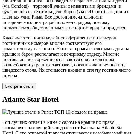
любители шопинга. Он находится недалеко от виа Кондотти
(via Condotti) – торговой улицы с именитыми брендами, и
буквально в шаге от виа дель Корсо (via del Corso) – одной из
главных улиц Рима. Все достопримечательности
исторического центра расположены рядом, поэтому
пользоваться общественным транспортом вряд ли придется.
Классическое, почти музейное оформление интерьеров
гостиничных номеров вполне соответствует его
романтичному названию. Уютная терраса с зеленым садом на
крыше и баром располагает к вечернему отдыху. Многие
постояльцы восторженно отзываются о великолепном
разнообразии утренних завтраков, организованных по типу
шведского стола. Их стоимость входит в оплату гостиничного
номера.
Смотреть отель
Atlante Star Hotel
Топ лучших отелей в Риме с садом на крыше по праву
возглавляет находящийся недалеко от Ватикана Atlante Star
Hotel. С его открытой террасы открывается незабываемый вид