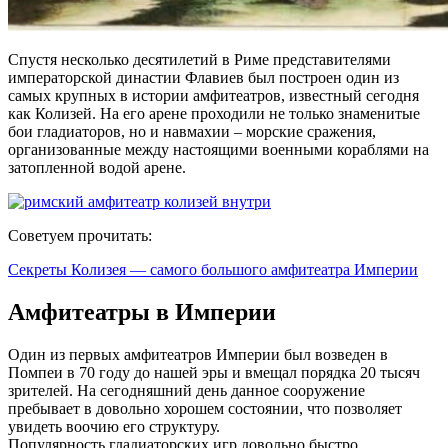
Спустя несколько десятилетий в Риме представителями
императорской династии Флавиев был построен один из
самых крупных в истории амфитеатров, известный сегодня
как Колизей. На его арене проходили не только знаменитые
бои гладиаторов, но и навмахии – морские сражения,
организованные между настоящими военными кораблями на
затопленной водой арене.
Советуем прочитать:
Секреты Колизея — самого большого амфитеатра Империи
Амфитеатры в Империи
Один из первых амфитеатров Империи был возведен в
Помпеи в 70 году до нашей эры и вмещал порядка 20 тысяч
зрителей. На сегодняшний день данное сооружение
пребывает в довольно хорошем состоянии, что позволяет
увидеть воочию его структуру.
Популярность гладиаторских игр довольно быстро