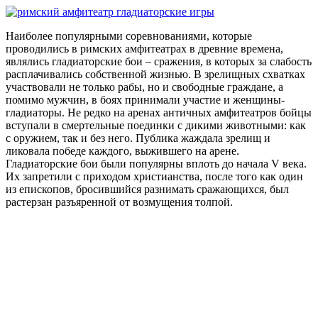
Наиболее популярными соревнованиями, которые
проводились в римских амфитеатрах в древние времена,
являлись гладиаторские бои – сражения, в которых за слабость
расплачивались собственной жизнью. В зрелищных схватках
участвовали не только рабы, но и свободные граждане, а
помимо мужчин, в боях принимали участие и женщины-
гладиаторы. Не редко на аренах античных амфитеатров бойцы
вступали в смертельные поединки с дикими животными: как
с оружием, так и без него. Публика жаждала зрелищ и
ликовала победе каждого, выжившего на арене.
Гладиаторские бои были популярны вплоть до начала V века.
Их запретили с приходом христианства, после того как один
из епископов, бросившийся разнимать сражающихся, был
растерзан разъяренной от возмущения толпой.