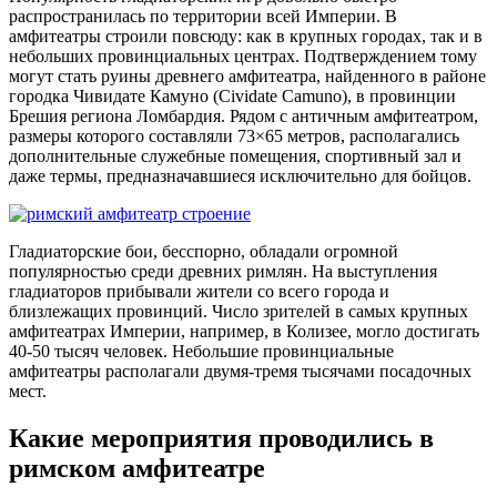
распространилась по территории всей Империи. В
амфитеатры строили повсюду: как в крупных городах, так и в
небольших провинциальных центрах. Подтверждением тому
могут стать руины древнего амфитеатра, найденного в районе
городка Чивидате Камуно (Cividate Camuno), в провинции
Брешия региона Ломбардия. Рядом с античным амфитеатром,
размеры которого составляли 73×65 метров, располагались
дополнительные служебные помещения, спортивный зал и
даже термы, предназначавшиеся исключительно для бойцов.
Гладиаторские бои, бесспорно, обладали огромной
популярностью среди древних римлян. На выступления
гладиаторов прибывали жители со всего города и
близлежащих провинций. Число зрителей в самых крупных
амфитеатрах Империи, например, в Колизее, могло достигать
40-50 тысяч человек. Небольшие провинциальные
амфитеатры располагали двумя-тремя тысячами посадочных
мест.
Какие мероприятия проводились в
римском амфитеатре