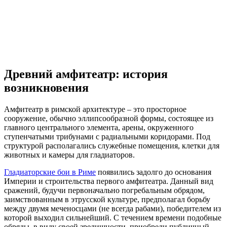
Древний амфитеатр: история
возникновения
Амфитеатр в римской архитектуре – это просторное
сооружение, обычно эллипсообразной формы, состоящее из
главного центрального элемента, арены, окруженного
ступенчатыми трибунами с радиальными коридорами. Под
структурой располагались служебные помещения, клетки для
животных и камеры для гладиаторов.
Гладиаторские бои в Риме
появились задолго до основания
Империи и строительства первого амфитеатра. Данный вид
сражений, будучи первоначально погребальным обрядом,
заимствованным в этрусской культуре, предполагал борьбу
между двумя меченосцами (не всегда рабами), победителем из
которой выходил сильнейший. С течением времени подобные
обряды, в виду своей зрелищности, приобрели публичный