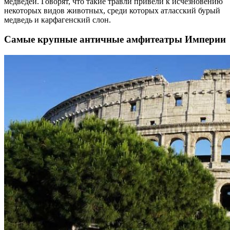
медведей. Говорят, что такие травли привели к исчезновению
некоторых видов животных, среди которых атласский бурый
медведь и карфагенский слон.
Самые крупные античные амфитеатры Империи