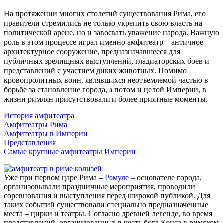
На протяжении многих столетий существования Рима, его
правители стремились не только укрепить свою власть на
политической арене, но и завоевать уважение народа. Важную
роль в этом процессе играл именно амфитеатр – античное
архитектурное сооружение, предназначавшееся для
публичных зрелищных выступлений, гладиаторских боев и
представлений с участием диких животных. Помимо
кровопролитных воин, являвшихся неотъемлемой частью в
борьбе за становление города, а потом и целой Империи, в
жизни римлян присутствовали и более приятные моменты.
История амфитеатра
Амфитеатры Рима
Амфитеатры в Империи
Представления
Самые крупные амфитеатры Империи
Уже при первом царе Рима –
Ромуле
– основателе города,
организовывали праздничные мероприятия, проводили
соревнования и выступления перед широкой публикой. Для
таких событий существовали специально предназначенные
места – цирки и театры. Согласно древней легенде, во время
представлений, организованных в честь бога Конса в римском