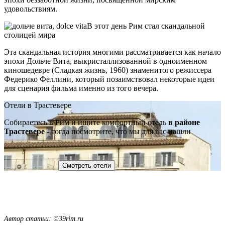
удовольствиям.
В этот день Рим стал скандальной
столицей мира
Эта скандальная история многими рассматривается как начало
эпохи Дольче Вита, выкристаллизованной в одноименном
киношедевре (Сладкая жизнь, 1960) знаменитого режиссера
Федерико Феллини, который позаимствовал некоторые идеи
для сценария фильма именно из того вечера.
Отели в Трастевере
Собираетесь в Рим и ищите комфортный отель
в районе
Трастевере
- тогда посмотрите, что мы для вас нашли
Смотреть отели
Автор статьи: ©39rim.ru