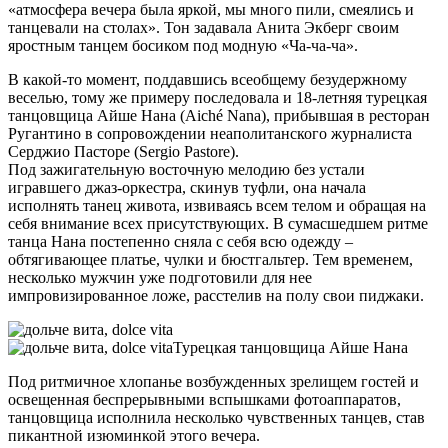
«атмосфера вечера была яркой, мы много пили, смеялись и
танцевали на столах». Тон задавала Анита Экберг своим
яростным танцем босиком под модную «Ча-ча-ча».
В какой-то момент, поддавшись всеобщему безудержному
веселью, тому же примеру последовала и 18-летняя турецкая
танцовщица Айше Нана (Aiché Nana), прибывшая в ресторан
Ругантино в сопровождении неаполитанского журналиста
Серджио Пасторе (Sergio Pastore).
Под зажигательную восточную мелодию без устали
игравшего джаз-оркестра, скинув туфли, она начала
исполнять танец живота, извиваясь всем телом и обращая на
себя внимание всех присутствующих. В сумасшедшем ритме
танца Нана постепенно сняла с себя всю одежду –
обтягивающее платье, чулки и бюстгальтер. Тем временем,
несколько мужчин уже подготовили для нее
импровизированное ложе, расстелив на полу свои пиджаки.
Турецкая танцовщица Айше Нана
Под ритмичное хлопанье возбужденных зрелищем гостей и
освещенная беспрерывными вспышками фотоаппаратов,
танцовщица исполнила несколько чувственных танцев, став
пикантной изюминкой этого вечера.