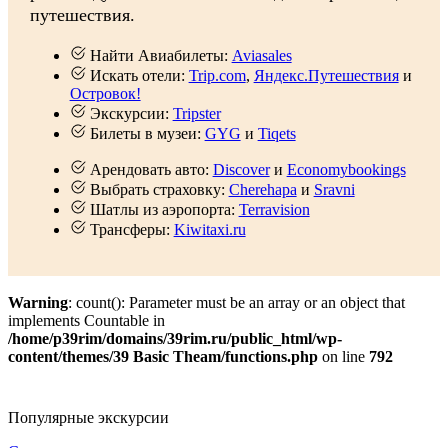
путешествия.
Найти Авиабилеты:
Aviasales
Искать отели:
Trip.com
,
Яндекс.Путешествия
и
Островок!
Экскурсии:
Tripster
Билеты в музеи:
GYG
и
Tiqets
Арендовать авто:
Discover
и
Economybookings
Выбрать страховку:
Cherehapa
и
Sravni
Шатлы из аэропорта:
Terravision
Трансферы:
Kiwitaxi.ru
Warning
: count(): Parameter must be an array or an object that
implements Countable in
/home/p39rim/domains/39rim.ru/public_html/wp-
content/themes/39 Basic Theam/functions.php
on line
792
Популярные экскурсии