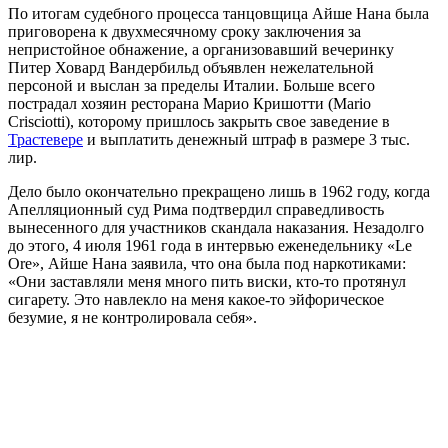
По итогам судебного процесса танцовщица Айше Нана была
приговорена к двухмесячному сроку заключения за
непристойное обнажение, а организовавший вечеринку
Питер Ховард Вандербильд объявлен нежелательной
персоной и выслан за пределы Италии. Больше всего
пострадал хозяин ресторана Марио Кришотти (Mario
Crisciotti), которому пришлось закрыть свое заведение в
Трастевере
и выплатить денежный штраф в размере 3 тыс.
лир.
Дело было окончательно прекращено лишь в 1962 году, когда
Апелляционный суд Рима подтвердил справедливость
вынесенного для участников скандала наказания. Незадолго
до этого, 4 июля 1961 года в интервью еженедельнику «Le
Ore», Айше Нана заявила, что она была под наркотиками:
«Они заставляли меня много пить виски, кто-то протянул
сигарету. Это навлекло на меня какое-то эйфорическое
безумие, я не контролировала себя».