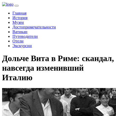
(current)
Главная
История
Музеи
Достопримечательности
Ватикан
Путеводители
Отели
Экскурсии
Дольче Вита в Риме: скандал,
навсегда изменивший
Италию