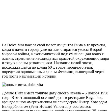
La Dolce Vita начала свой полет из центра Рима в те времена,
когда в памяти города уже начали стираться ужасы Второй
мировой войны, а экономический подъем вновь дал волю к
жизни, стремление наслаждаться красотой окружающего мира
и тягу к новым развлечениям. Название целой эпохи,
продолжавшейся до конца 60-х годов прошлого века,
определил одноименный фильм Феллини, вышедший через
год после нашумевшей истории.
Дольче Вита имеет точную дату своего начала – 5 ноября 1958
года. В этот холодный осенний день в ресторане Rugantino,
арендованном американским миллиардером Питер Ховардом
Вандербильтом (Peter Howard Vanderbilt), состоялась
организованная им вечеринка, чтобы отпраздновать 25-летие