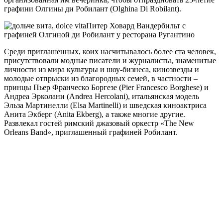
графини Олгины ди Робилант (Olghina Di Robilant).
Питер Ховард Вандербильт с
графиней Олгиной ди Робилант у ресторана Ругантино
Среди приглашенных, коих насчитывалось более ста человек,
присутствовали модные писатели и журналисты, знаменитые
личности из мира культуры и шоу-бизнеса, кинозвезды и
молодые отпрыски из благородных семей, в частности –
принцы Пьер Франческо Боргезе (Pier Francesco Borghese) и
Андреа Эрколани (Andrea Hercolani), итальянская модель
Эльза Мартинелли (Elsa Martinelli) и шведская киноактриса
Анита Экберг (Anita Ekberg), а также многие другие.
Развлекал гостей римский джазовый оркестр «The New
Orleans Band», приглашенный графиней Робилант.