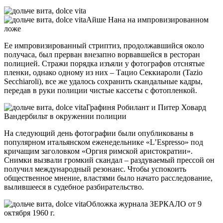
Айше Нана на импровизированном
ложе
Ее импровизированный стриптиз, продолжавшийся около
получаса, был прерван внезапно ворвавшейся в ресторан
полицией. Стражи порядка изъяли у фотографов отснятые
пленки, однако одному из них – Тацио Секкиароли (Tazio
Secchiaroli), все же удалось сохранить скандальные кадры,
передав в руки полиции чистые кассеты с фотопленкой.
Графиня Робилант и Питер Ховард
Вандербильт в окружении полиции
На следующий день фотографии были опубликованы в
популярном итальянском еженедельнике «L’Espresso» под
кричащим заголовком «Оргия римской аристократии».
Снимки вызвали громкий скандал – раздуваемый прессой он
получил международный резонанс. Чтобы успокоить
общественное мнение, властями было начато расследование,
вылившееся в судебное разбирательство.
Обложка журнала ЗЕРКАЛО от 9
октября 1960 г.