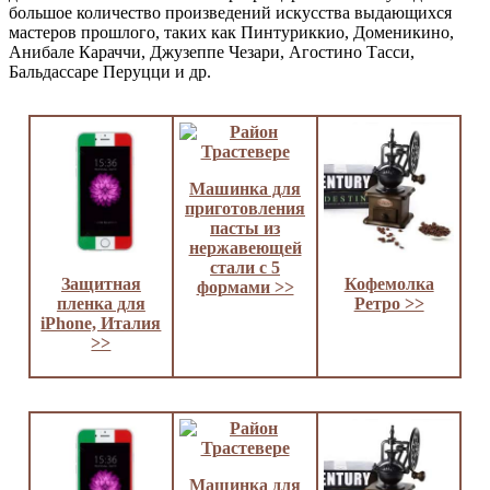
большое количество произведений искусства выдающихся
мастеров прошлого, таких как Пинтуриккио, Доменикино,
Анибале Караччи, Джузеппе Чезари, Агостино Тасси,
Бальдассаре Перуцци и др.
Машинка для
приготовления
пасты из
нержавеющей
стали с 5
Защитная
Кофемолка
формами >>
пленка для
Ретро >>
iPhone, Италия
>>
Машинка для