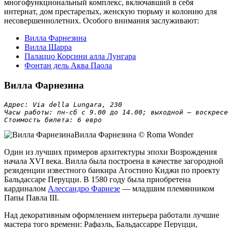
многофункциональный комплекс, включавший в себя
интернат, дом престарелых, женскую тюрьму и колонию для
несовершеннолетних. Особого внимания заслуживают:
Вилла Фарнезина
Вилла Шарра
Палаццо Корсини алла Лунгара
Фонтан дель Аква Паола
Вилла Фарнезина
Адрес: Via della Lungara, 230

Часы работы: пн-сб с 9.00 до 14.00; выходной – воскресе
Стоимость билета: 6 евро
Вилла Фарнезина © Roma Wonder
Один из лучших примеров архитектуры эпохи Возрождения
начала XVI века. Вилла была построена в качестве загородной
резиденции известного банкира Агостино Киджи по проекту
Бальдассаре Перуцци. В 1580 году была приобретена
кардиналом
Алессандро Фарнезе
— младшим племянником
Папы Павла III.
Над декоративным оформлением интерьера работали лучшие
мастера того времени: Рафаэль, Бальдассарре Перуцци,