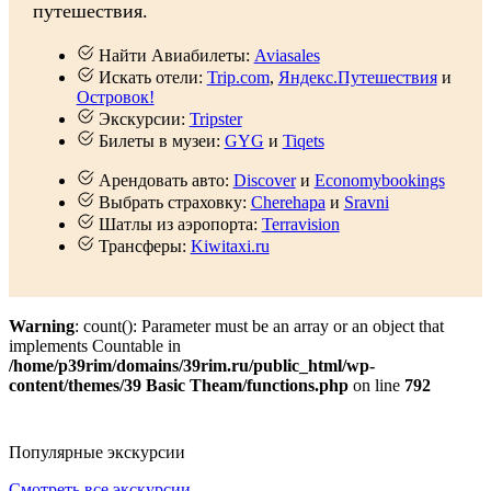
путешествия.
Найти Авиабилеты:
Aviasales
Искать отели:
Trip.com
,
Яндекс.Путешествия
и
Островок!
Экскурсии:
Tripster
Билеты в музеи:
GYG
и
Tiqets
Арендовать авто:
Discover
и
Economybookings
Выбрать страховку:
Cherehapa
и
Sravni
Шатлы из аэропорта:
Terravision
Трансферы:
Kiwitaxi.ru
Warning
: count(): Parameter must be an array or an object that
implements Countable in
/home/p39rim/domains/39rim.ru/public_html/wp-
content/themes/39 Basic Theam/functions.php
on line
792
Популярные экскурсии
Смотреть все экскурсии