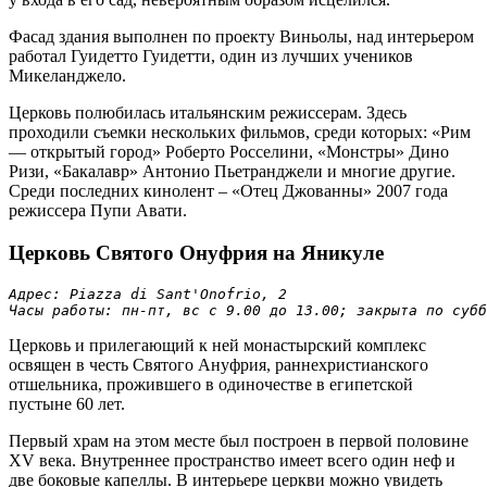
Фасад здания выполнен по проекту Виньолы, над интерьером
работал Гуидетто Гуидетти, один из лучших учеников
Микеланджело.
Церковь полюбилась итальянским режиссерам. Здесь
проходили съемки нескольких фильмов, среди которых: «Рим
— открытый город» Роберто Росселини, «Монстры» Дино
Ризи, «Бакалавр» Антонио Пьетранджели и многие другие.
Среди последних кинолент – «Отец Джованны» 2007 года
режиссера Пупи Авати.
Церковь Святого Онуфрия на Яникуле
Адрес: Piazza di Sant'Onofrio, 2

Часы работы: пн-пт, вс с 9.00 до 13.00; закрыта по субб
Церковь и прилегающий к ней монастырский комплекс
освящен в честь Святого Ануфрия, раннехристианского
отшельника, прожившего в одиночестве в египетской
пустыне 60 лет.
Первый храм на этом месте был построен в первой половине
XV века. Внутреннее пространство имеет всего один неф и
две боковые капеллы. В интерьере церкви можно увидеть