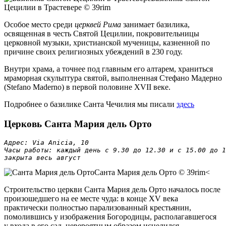
Цецилии в Трастевере © 39rim
Особое место среди
церквей Рима
занимает базилика,
освященная в честь Святой Цецилии, покровительницы
церковной музыки, христианской мученицы, казненной по
причине своих религиозных убеждений в 230 году.
Внутри храма, а точнее под главным его алтарем, храниться
мраморная скульптура святой, выполненная Стефано Мадерно
(Stefano Maderno) в первой половине XVII веке.
Подробнее о базилике Санта Чечилия мы писали
здесь
Церковь Санта Мария дель Орто
Адрес: Via Anicia, 10

Часы работы: каждый день с 9.30 до 12.30 и с 15.00 до 1
закрыта весь август
Санта Мария дель Орто © 39rim
<
Строительство церкви Санта Мария дель Орто началось после
произошедшего на ее месте чуда: в конце XV века
практически полностью парализованный крестьянин,
помолившись у изображения Богородицы, располагавшегося
у входа в его сад, невероятным образом исцелился.