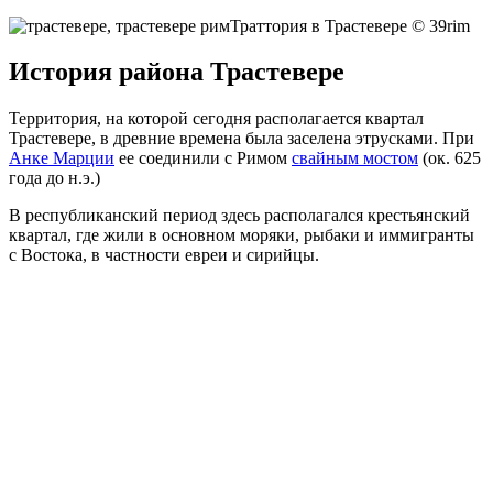
Траттория в Трастевере © 39rim
История района Трастевере
Территория, на которой сегодня располагается квартал
Трастевере, в древние времена была заселена этрусками. При
Анке Марции
ее соединили с Римом
свайным мостом
(ок. 625
года до н.э.)
В республиканский период здесь располагался крестьянский
квартал, где жили в основном моряки, рыбаки и иммигранты
с Востока, в частности евреи и сирийцы.