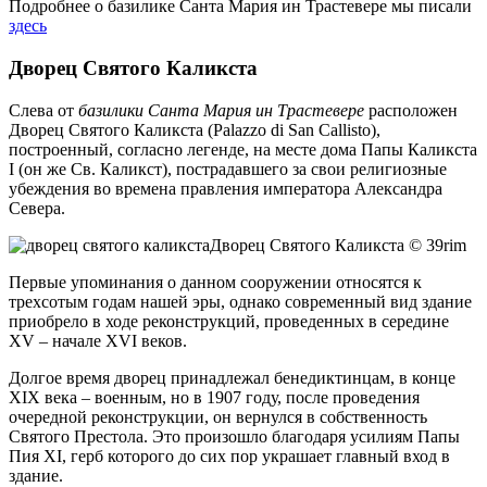
Подробнее о базилике Санта Мария ин Трастевере мы писали
здесь
Дворец Святого Каликста
Слева от
базилики Санта Мария ин Трастевере
расположен
Дворец Святого Каликста (Palazzo di San Callisto),
построенный, согласно легенде, на месте дома Папы Каликста
I (он же Св. Каликст), пострадавшего за свои религиозные
убеждения во времена правления императора Александра
Севера.
Дворец Святого Каликста © 39rim
Первые упоминания о данном сооружении относятся к
трехсотым годам нашей эры, однако современный вид здание
приобрело в ходе реконструкций, проведенных в середине
XV – начале XVI веков.
Долгое время дворец принадлежал бенедиктинцам, в конце
XIX века – военным, но в 1907 году, после проведения
очередной реконструкции, он вернулся в собственность
Святого Престола. Это произошло благодаря усилиям Папы
Пия XI, герб которого до сих пор украшает главный вход в
здание.