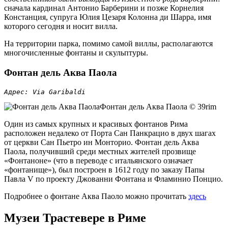
сначала кардинал Антонио Барберини и позже Корнелия
Констанция, супруга Юлия Цезаря Колонна ди Шарра, имя
которого сегодня и носит вилла.
На территории парка, помимо самой виллы, располагаются
многочисленные фонтаны и скульптуры.
Фонтан дель Аква Паола
Адрес: Via Garibaldi
Фонтан дель Аква Паола © 39rim
Один из самых крупных и красивых фонтанов Рима
расположен недалеко от Порта Сан Панкрацио в двух шагах
от церкви Сан Пьетро ин Монторио. Фонтан дель Аква
Паола, получивший среди местных жителей прозвище
«Фонтаноне» (что в переводе с итальянского означает
«фонтанище»), был построен в 1612 году по заказу Папы
Павла V по проекту Джованни Фонтана и Фламинио Понцио.
Подробнее о фонтане Аква Паоло можно прочитать
здесь
Музеи Трастевере в Риме