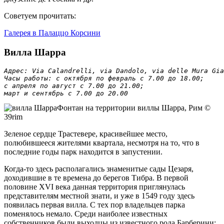
Советуем прочитать:
Галерея в Палаццо Корсини
Вилла Шарра
Адрес: Via Calandrelli, via Dandolo, via delle Mura Gia
Часы работы: с октября по февраль с 7.00 до 18.00; 

с апреля по август с 7.00 до 21.00; 

март и сентябрь с 7.00 до 20.00
Фонтан на территории виллы Шарра, Рим ©
39rim
Зеленое сердце Трастевере, красивейшее место,
полюбившееся жителями квартала, несмотря на то, что в
последние годы парк находится в запустении.
Когда-то здесь располагались знаменитые сады Цезаря,
доходившие в те времена до берегов Тибра. В первой
половине XVI века данная территория приглянулась
представителям местной знати, и уже в 1549 году здесь
появилась первая вилла. С тех пор владельцев парка
поменялось немало. Среди наиболее известных
собственников были выходцы из известного рода Барберини: