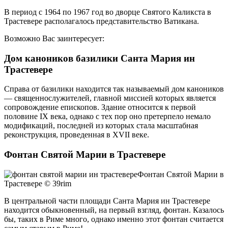
В период с 1964 по 1967 год во дворце Святого Каликста в
Трастевере располагалось представительство Ватикана.
Возможно Вас заинтересует:
Дом каноников базилики Санта Мария ин
Трастевере
Справа от базилики находится так называемый дом каноников
— священнослужителей, главной миссией которых является
сопровождение епископов. Здание относится к первой
половине IX века, однако с тех пор оно претерпело немало
модификаций, последней из которых стала масштабная
реконструкция, проведенная в XVII веке.
Фонтан Святой Марии в Трастевере
Фонтан Святой Марии в
Трастевере © 39rim
В центральной части площади Санта Мария ин Трастевере
находится обыкновенный, на первый взгляд, фонтан. Казалось
бы, таких в Риме много, однако именно этот фонтан считается