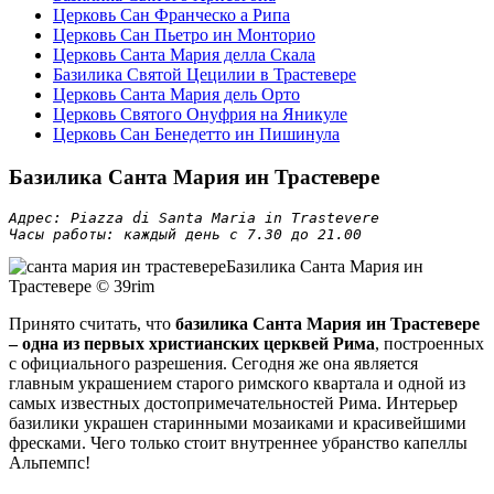
Церковь Сан Франческо а Рипа
Церковь Сан Пьетро ин Монторио
Церковь Санта Мария делла Скала
Базилика Святой Цецилии в Трастевере
Церковь Санта Мария дель Орто
Церковь Святого Онуфрия на Яникуле
Церковь Сан Бенедетто ин Пишинула
Базилика Санта Мария ин Трастевере
Адрес: Piazza di Santa Maria in Trastevere

Часы работы: каждый день с 7.30 до 21.00 
Базилика Санта Мария ин
Трастевере © 39rim
Принято считать, что
базилика Санта Мария ин Трастевере
– одна из первых христианских церквей Рима
, построенных
с официального разрешения. Сегодня же она является
главным украшением старого римского квартала и одной из
самых известных достопримечательностей Рима. Интерьер
базилики украшен старинными мозаиками и красивейшими
фресками. Чего только стоит внутреннее убранство капеллы
Альпемпс!