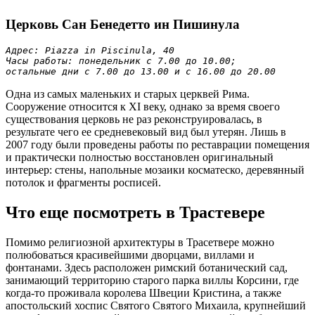
Previous
Next
Церковь Сан Бенедетто ин Пишинула
Адрес: Piazza in Piscinula, 40

Часы работы: понедельник с 7.00 до 10.00; 

остальные дни с 7.00 до 13.00 и с 16.00 до 20.00
Одна из самых маленьких и старых церквей Рима.
Сооружение относится к XI веку, однако за время своего
существования церковь не раз реконструировалась, в
результате чего ее средневековый вид был утерян. Лишь в
2007 году были проведены работы по реставрации помещения
и практически полностью восстановлен оригинальный
интерьер: стены, напольные мозаики косматеско, деревянный
потолок и фрагменты росписей.
Что еще посмотреть в Трастевере
Помимо религиозной архитектуры в Трасетвере можно
полюбоваться красивейшими дворцами, виллами и
фонтанами. Здесь расположен римский ботанический сад,
занимающий территорию старого парка виллы Корсини, где
когда-то проживала королева Швеции Кристина, а также
апостольский хоспис Святого Святого Михаила, крупнейший