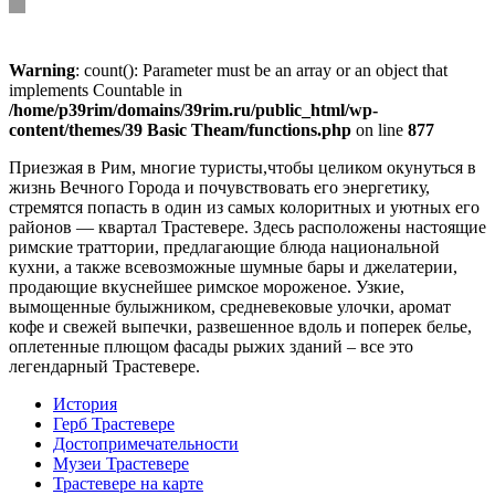
Warning
: count(): Parameter must be an array or an object that
implements Countable in
/home/p39rim/domains/39rim.ru/public_html/wp-
content/themes/39 Basic Theam/functions.php
on line
877
Приезжая в Рим, многие туристы,чтобы целиком окунуться в
жизнь Вечного Города и почувствовать его энергетику,
стремятся попасть в один из самых колоритных и уютных его
районов — квартал Трастевере. Здесь расположены настоящие
римские траттории, предлагающие блюда национальной
кухни, а также всевозможные шумные бары и джелатерии,
продающие вкуснейшее римское мороженое. Узкие,
вымощенные булыжником, средневековые улочки, аромат
кофе и свежей выпечки, развешенное вдоль и поперек белье,
оплетенные плющом фасады рыжих зданий – все это
легендарный Трастевере.
История
Герб Трастевере
Достопримечательности
Музеи Трастевере
Трастевере на карте