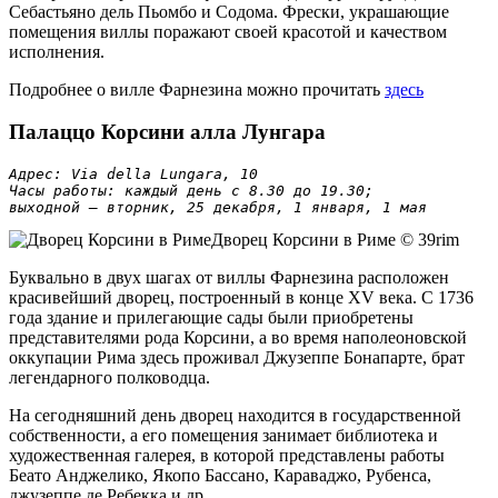
Себастьяно дель Пьомбо и Содома. Фрески, украшающие
помещения виллы поражают своей красотой и качеством
исполнения.
Подробнее о вилле Фарнезина можно прочитать
здесь
Палаццо Корсини алла Лунгара
Адрес: Via della Lungara, 10

Часы работы: каждый день с 8.30 до 19.30; 

выходной – вторник, 25 декабря, 1 января, 1 мая
Дворец Корсини в Риме © 39rim
Буквально в двух шагах от виллы Фарнезина расположен
красивейший дворец, построенный в конце XV века. С 1736
года здание и прилегающие сады были приобретены
представителями рода Корсини, а во время наполеоновской
оккупации Рима здесь проживал Джузеппе Бонапарте, брат
легендарного полководца.
На сегодняшний день дворец находится в государственной
собственности, а его помещения занимает библиотека и
художественная галерея, в которой представлены работы
Беато Анджелико, Якопо Бассано, Караваджо, Рубенса,
джузеппе де Ребекка и др.