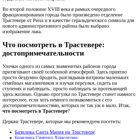
Во второй половине XVIII века в рамках очередного
фракционирования города было произведено отделение
Трастевере от Рипа и в качестве геральдического символа для
нового административного района было выбрано
изображение льва.
Что посмотреть в Трастевере:
достопримечательности
Улочки одного из самых знаменитых районов города
притягивают своей особенной атмосферой. Здесь приятно
просто бездумно бродить, разглядывая витрины маленьких
семейных магазинчиков и изучая переулки, сидеть на
ступенях и наблюдать.. просто наблюдать за протекающей
здесь жизнью. Однако прогулка по Трастевере станет намного
интереснее, если хоть немного познакомиться с его
достопримечательностями, которых не так уж и мало. Итак,
что посмотреть в Трастевере
?
Церкви Трастевере, которые мы рекомендуем посетить:
Базилика Санта Мария ин Трастевере
Базилика Святого Хрисогона