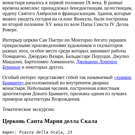
монастыря началось в первой половине IX века. В разные
времена комплекс принадлежал бенедиктинцам, целестинцам,
ордену Святого Амбросия и францисканцам. Здания, которые
можно увидеть сегодня на склоне Яникула, были построены
во второй половине XV века по воле Папы Сикста IV Делла
Ровере.
Интерьер церкви Сан Пьетро ин Монторио богато украшен
прекрасными произведениями художников и скульпторов
разных эпох, особое место среди которых занимают работы
Помаранчо, Джорджо Вазари, Бальдассаре Перуцци, Джулио
Маццони, Бартоломео Амманнати,
Джованни Лоренцо
Бернини
и некоторых других.
Особый интерес представляет собой так называемый
«храмик
Браманте»
,расположенный во внутреннем дворике
монастыря. Небольшая часовня, построенная известным
архитектором Донато Браманте, признана одним из лучших
примеров архитектуры Возрождения.
Тематические экскурсии:
Церковь Санта Мария делла Скала
Адрес: Piazza della Scala, 23
