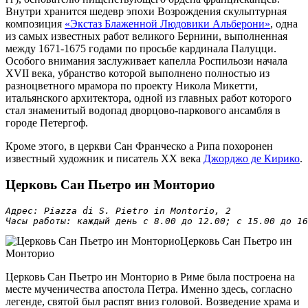
Внутри хранится шедевр эпохи Возрождения скульптурная
композиция
«Экстаз Блаженной Людовики Альберони»
, одна
из самых известных работ великого Бернини, выполненная
между 1671-1675 годами по просьбе кардинала Палуцци.
Особого внимания заслуживает капелла Роспильози начала
XVII века, убранство которой выполнено полностью из
разноцветного мрамора по проекту Никола Микетти,
итальянского архитектора, одной из главных работ которого
стал знаменитый водопад дворцово-паркового ансамбля в
городе Петергоф.
Кроме этого, в церкви Сан Франческо а Рипа похоронен
известный художник и писатель XX века
Джорджо де Кирико
.
Церковь Сан Пьетро ин Монторио
Адрес: Piazza di S. Pietro in Montorio, 2

Часы работы: каждый день с 8.00 до 12.00; с 15.00 до 16
Церковь Сан Пьетро ин
Монторио
Церковь Сан Пьетро ин Монторио в Риме была построена на
месте мученичества апостола Петра. Именно здесь, согласно
легенде, святой был распят вниз головой. Возведение храма и