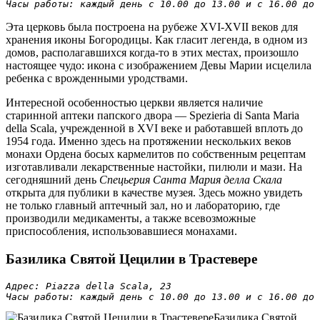
Часы работы: каждый день с 10.00 до 13.00 и с 16.00 до 
Эта церковь была построена на рубеже XVI-XVII веков для
хранения иконы Богородицы. Как гласит легенда, в одном из
домов, располагавшихся когда-то в этих местах, произошло
настоящее чудо: икона с изображением Девы Марии исцелила
ребенка с врожденными уродствами.
Интересной особенностью церкви является наличие
старинной аптеки папского двора — Spezieria di Santa Maria
della Scala, учрежденной в XVI веке и работавшей вплоть до
1954 года. Именно здесь на протяжении нескольких веков
монахи Ордена босых кармелитов по собственным рецептам
изготавливали лекарственные настойки, пилюли и мази. На
сегодняшний день
Спецьерия Санта Мария делла Скала
открыта для публики в качестве музея. Здесь можно увидеть
не только главный аптечный зал, но и лабораторию, где
производили медикаменты, а также всевозможные
приспособления, использовавшиеся монахами.
Базилика Святой Цецилии в Трастевере
Адрес: Piazza della Scala, 23

Часы работы: каждый день с 10.00 до 13.00 и с 16.00 до 
Базилика Святой