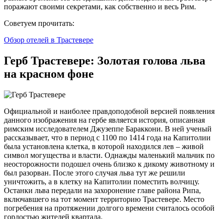
поражают своими секретами, как собственно и весь Рим.
Советуем прочитать:
Обзор отелей в Трастевере
Герб Трастевере: Золотая голова льва
на красном фоне
Официальной и наиболее правдоподобной версией появления
данного изображения на гербе является история, описанная
римским исследователем Джузеппе Бараккони. В ней ученый
рассказывает, что в период с 1100 по 1414 года на Капитолии
была установлена клетка, в которой находился лев – живой
символ могущества и власти. Однажды маленький мальчик по
неосторожности подошел очень близко к дикому животному и
был разорван. После этого случая льва тут же решили
уничтожить, а в клетку на Капитолии поместить волчицу.
Останки льва передали на захоронение главе района Рипа,
включавшего на тот момент территорию Трастевере. Место
погребения на протяжении долгого времени считалось особой
гордостью жителей квартала.