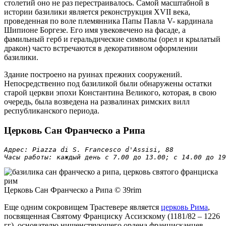
столетий оно не раз перестраивалось. Самой масштабной в
истории базилики является реконструкция XVII века,
проведенная по воле племянника Папы Павла V- кардинала
Шипионе Боргезе. Его имя увековечено на фасаде, а
фамильный герб и геральдические символы (орел и крылатый
дракон) часто встречаются в декоративном оформлении
базилики.
Здание построено на руинах прежних сооружений.
Непосредственно под базиликой были обнаружены остатки
старой церкви эпохи Константина Великого, которая, в свою
очередь, была возведена на развалинах римских вилл
республиканского периода.
Церковь Сан Франческо а Рипа
Адрес: Piazza di S. Francesco d'Assisi, 88

Часы работы: каждый день с 7.00 до 13.00; с 14.00 до 19
Церковь Сан Франческо а Рипа © 39rim
Еще одним сокровищем Трастевере является
церковь Рима
,
посвященная Святому Франциску Ассизскому (1181/82 – 1226
гг), основателю нищенствующего ордена францисканцев.