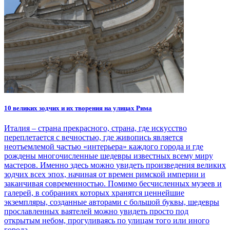
10 великих зодчих и их творения на улицах Рима
Италия – страна прекрасного, страна, где искусство
переплетается с вечностью, где живопись является
неотъемлемой частью «интерьера» каждого города и где
рождены многочисленные шедевры известных всему миру
мастеров. Именно здесь можно увидеть произведения великих
зодчих всех эпох, начиная от времен римской империи и
заканчивая современностью. Помимо бесчисленных музеев и
галерей, в собраниях которых хранятся ценнейшие
экземпляры, созданные авторами с большой буквы, шедевры
прославленных ваятелей можно увидеть просто под
открытым небом, прогуливаясь по улицам того или иного
города.