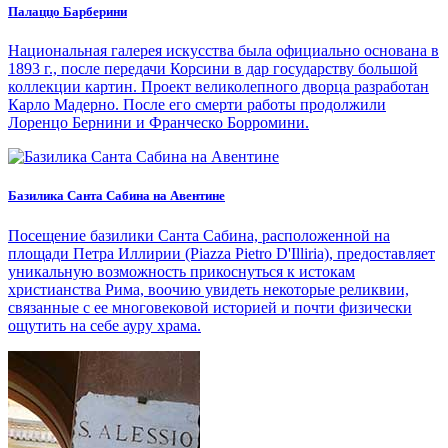
Палаццо Барберини
Национальная галерея искусства была официально основана в
1893 г., после передачи Корсини в дар государству большой
коллекции картин. Проект великолепного дворца разработан
Карло Мадерно. После его смерти работы продолжили
Лоренцо Бернини и Франческо Борромини.
Базилика Санта Сабина на Авентине
Посещение базилики Санта Сабина, расположенной на
площади Петра Иллирии (Piazza Pietro D'Illiria), предоставляет
уникальную возможность прикоснуться к истокам
христианства Рима, воочию увидеть некоторые реликвии,
связанные с ее многовековой историей и почти физически
ощутить на себе ауру храма.