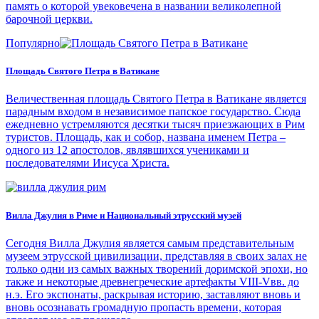
память о которой увековечена в названии великолепной
барочной церкви.
Популярно
Площадь Святого Петра в Ватикане
Величественная площадь Святого Петра в Ватикане является
парадным входом в независимое папское государство. Сюда
ежедневно устремляются десятки тысяч приезжающих в Рим
туристов. Площадь, как и собор, названа именем Петра –
одного из 12 апостолов, являвшихся учениками и
последователями Иисуса Христа.
Вилла Джулия в Риме и Национальный этрусский музей
Сегодня Вилла Джулия является самым представительным
музеем этрусской цивилизации, представляя в своих залах не
только одни из самых важных творений доримской эпохи, но
также и некоторые древнегреческие артефакты VIII-Vвв. до
н.э. Его экспонаты, раскрывая историю, заставляют вновь и
вновь осознавать громадную пропасть времени, которая