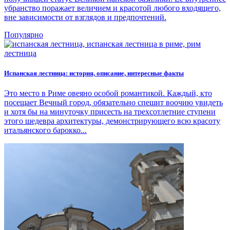
убранство поражает величием и красотой любого входящего,
вне зависимости от взглядов и предпочтений.
Популярно
Испанская лестница: история, описание, интересные факты
Это место в Риме овеяно особой романтикой. Каждый, кто
посещает Вечный город, обязательно спешит воочию увидеть
и хотя бы на минуточку присесть на трехсотлетние ступени
этого шедевра архитектуры, демонстрирующего всю красоту
итальянского барокко...