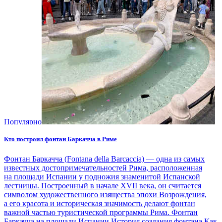
Популярно
Кто построил фонтан Баркачча в Риме
Фонтан Баркачча (Fontana della Barcaccia) — одна из самых
известных достопримечательностей Рима, расположенная
на площади Испании у подножия знаменитой Испанской
лестницы. Построенный в начале XVII века, он считается
символом художественного изящества эпохи Возрождения,
а его красота и историческая значимость делают фонтан
важной частью туристической программы Рима. Фонтан
Баркачча на площади Испании История создания фонтана Как