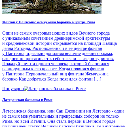
Фонтан у Пантеона: жемчужина барокко в центре Рима
Один из самых очаровывающих видов Вечного города
с уникальным сочетанием древнеримской архитектуры
и средневековой истории открывается на площади Пьяцца
делла Ротонда. Расположенный в ее центре фонтан
у Пантеона, идеально дополняя величие древнего храма,
ежедневно притягивает к себе тысячи взглядов туристов.
Пожалуй, нет ни одного человека, который бы остался
равнодушным к его красоте. Когда появился фонтан
у Пантеона Первоначальный вид фонтана Жемчужина
барокко Как добраться Когда появился фонтан […]
Популярно
Латеранская базилика в Риме
Латеранская базилика, или Сан Джованни ин Латерано - один
из самых монументальных и прекрасных соборов не только
Рима, но всей Италии. Она стала первой в Вечном городе,
получившей статус Великой папской базилики. Ее внутреннее