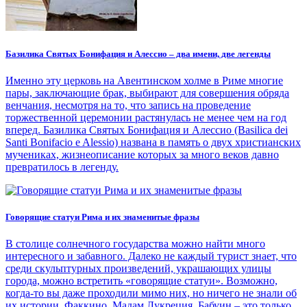
Базилика Святых Бонифация и Алессио – два имени, две легенды
Именно эту церковь на Авентинском холме в Риме многие
пары, заключающие брак, выбирают для совершения обряда
венчания, несмотря на то, что запись на проведение
торжественной церемонии растянулась не менее чем на год
вперед. Базилика Святых Бонифация и Алессио (Basilica dei
Santi Bonifacio e Alessio) названа в память о двух христианских
мучениках, жизнеописание которых за много веков давно
превратилось в легенду.
Говорящие статуи Рима и их знаменитые фразы
В столице солнечного государства можно найти много
интересного и забавного. Далеко не каждый турист знает, что
среди скульптурных произведений, украшающих улицы
города, можно встретить «говорящие статуи». Возможно,
когда-то вы даже проходили мимо них, но ничего не знали об
их истории. Факкино, Мадам Лукреция, Бабуин – это только