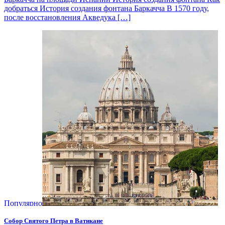
добраться История создания фонтана Баркачча В 1570 году,
после восстановления Акведука […]
Популярно
Собор Святого Петра в Ватикане