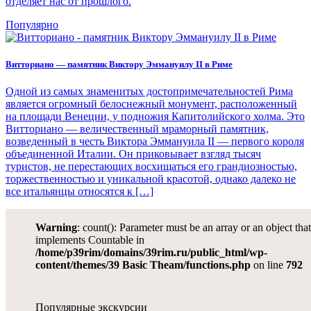
отделяет нас от прошлого.
Популярно
Витториано — памятник Виктору Эммануилу II в Риме
Одной из самых знаменитых достопримечательностей Рима
является огромный белоснежный монумент, расположенный
на площади Венеции, у подножия Капитолийского холма. Это
Витториано — величественный мраморный памятник,
возведенный в честь Виктора Эммануила II — первого короля
объединенной Италии. Он приковывает взгляд тысяч
туристов, не перестающих восхищаться его грандиозностью,
торжественностью и уникальной красотой, однако далеко не
все итальянцы относятся к […]
Warning
: count(): Parameter must be an array or an object tha
implements Countable in
/home/p39rim/domains/39rim.ru/public_html/wp-
content/themes/39 Basic Theam/functions.php
on line
792
Популярные экскурсии