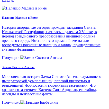
Палаццо Мадама в Риме
История дворца, где сегодня проходят заседания Сената
Итальянской Республики, началась в далеком XV веке, в
период грандиозного преобразования внешнего облика
древнего города. Именно в это время в Риме начали
возводиться роскошные палаццо и виллы, принадлежащие
знатным фамилиям.
Популярно
Замок Святого Ангела
Многовековая история Замка Святого Ангела, служившего
императорской усыпальницей, папской крепостью и
резиденцией, форпостом и тюремными застенками. Что
храниться за стенами Кастеля Сант Анджело, его тайны,
легенды и неизвестные факты.
Популярно