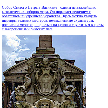
Собор Святого Петра в Ватикане - одним из важнейших
католических соборов мира. Он поражает величием и
богатством внутреннего убранства. Здесь можно увидеть
шедевры великих мастеров, великолепные скульптуры,
росписи и мозаики, подняться на купол и спуститься в гроты
с захоронениями римских пап.