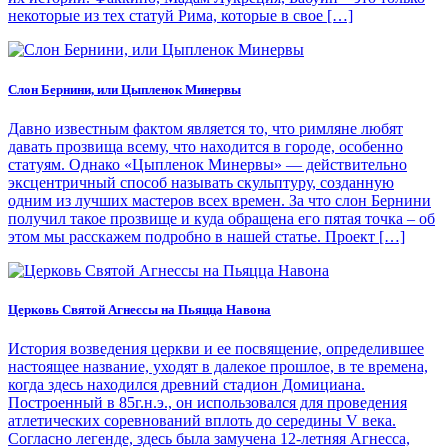
некоторые из тех статуй Рима, которые в свое […]
Слон Бернини, или Цыпленок Минервы
Давно известным фактом является то, что римляне любят
давать прозвища всему, что находится в городе, особенно
статуям. Однако «Цыпленок Минервы» — действительно
эксцентричный способ называть скульптуру, созданную
одним из лучших мастеров всех времен. За что слон Бернини
получил такое прозвище и куда обращена его пятая точка – об
этом мы расскажем подробно в нашей статье. Проект […]
Церковь Святой Агнессы на Пьяцца Навона
История возведения церкви и ее посвящение, определившее
настоящее название, уходят в далекое прошлое, в те времена,
когда здесь находился древний стадион Домициана.
Построенный в 85г.н.э., он использовался для проведения
атлетических соревнований вплоть до середины V века.
Согласно легенде, здесь была замучена 12-летняя Агнесса,