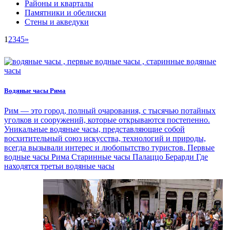
Районы и кварталы
Памятники и обелиски
Стены и акведуки
1
2
3
4
5
»
Водяные часы Рима
Рим — это город, полный очарования, с тысячью потайных
уголков и сооружений, которые открываются постепенно.
Уникальные водяные часы, представляющие собой
восхитительный союз искусства, технологий и природы,
всегда вызывали интерес и любопытство туристов. Первые
водные часы Рима Старинные часы Палаццо Берарди Где
находятся третьи водяные часы