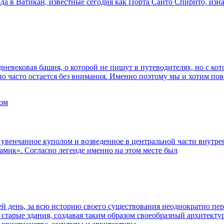
да в Ватикан, известные сегодня как Порта Санто Спирито, изнач
евековая башня, о которой не пишут в путеводителях, но с кото
но часто остается без внимания. Именно поэтому мы и хотим пов
, увенчанное куполом и возведенное в центральной части внутр
храмик». Согласно легенде именно на этом месте был
 день, за всю историю своего существования неоднократно пере
 старые здания, создавая таким образом своеобразный архитек