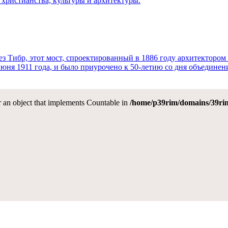
 христианства, культуры и архитектуры.
 Тибр, этот мост, спроектированный в 1886 году архитектором
6 июня 1911 года, и было приурочено к 50-летию со дня объедин
or an object that implements Countable in
/home/p39rim/domains/39rim