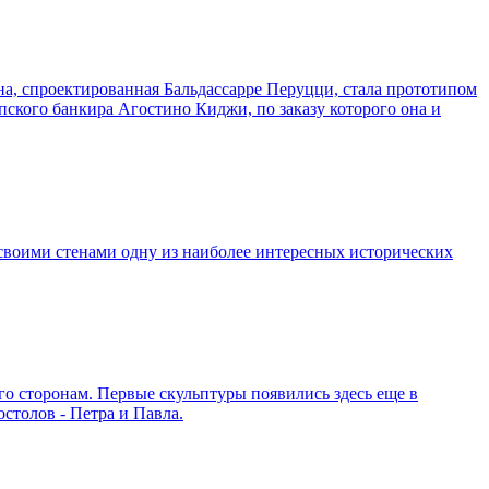
а, спроектированная Бальдассарре Перуцци, стала прототипом
пского банкира Агостино Киджи, по заказу которого она и
своими стенами одну из наиболее интересных исторических
о сторонам. Первые скульптуры появились здесь еще в
столов - Петра и Павла.