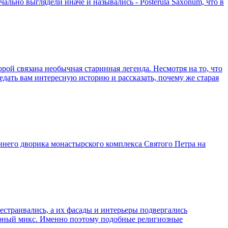
ально выглядели иначе и назывались - Posterula Saxonum, что в
рой связана необычная старинная легенда. Несмотря на то, что
едать вам интересную историю и рассказать, почему же старая
еннего дворика монастырского комплекса Святого Петра на
страивались, а их фасады и интерьеры подвергались
турный микс. Именно поэтому подобные религиозные