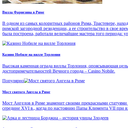
Вилла Фарнезина в Риме
В одном из самых колоритных районов Рима, Трастевере, нахо
римской загородной резиденции, а ее строительство в свое в
была построена, работали величайшие мастера того периода: 
Казино Нобиле на вилле Торлония
Высокая каменная ограда виллы Торлония, опоясывающая целый
достопримечательностей Вечного города – Casino Nobile.
Популярно
Мост святого Ангела в Риме
Мост Ангелов в Риме знаменит своими прекрасными статуями а
середине XVI в., когда по настоянию Папы Климента VII при в