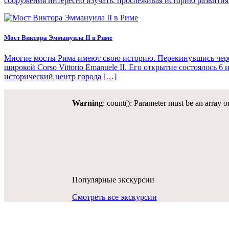
сооружения интересно изучать, прослеживая историю развития
Мост Виктора Эммануила II в Риме
Многие мосты Рима имеют свою историю. Перекинувшись через
широкой Corso Vittorio Emanuele II. Его открытие состоялось 
исторический центр города […]
Warning
: count(): Parameter must be an array 
Популярные экскурсии
Смотреть все экскурсии