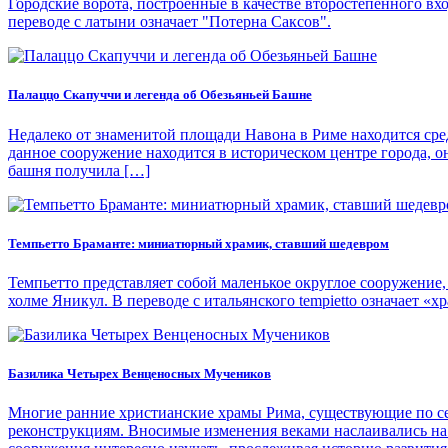
Городские ворота, построенные в качестве второстепенного вхо
переводе с латыни означает "Потерна Саксов".
Палаццо Скапуччи и легенда об Обезьяньей Башне
Недалеко от знаменитой площади Навона в Риме находится средн
данное сооружение находится в историческом центре города, о
башня получила […]
Темпьетто Браманте: миниатюрный храмик, ставший шедевром
Темпьетто представляет собой маленькое округлое сооружение
холме Яникул. В переводе с итальянского tempietto означает «
Базилика Четырех Венценосных Мучеников
Многие ранние христианские храмы Рима, существующие по сей
реконструкциям. Вносимые изменения веками наслаивались на