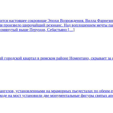
дится настоящее сокровище Эпохи Возрождения. Вилла Фарнезин
ремя произвело широчайший резонанс. Над воплощением мечты па
упомянутый выше Перуцци, Себастьяно […]
 городской квартал в римском районе Номентано, скрывает за 
нгелов, установленными на мраморных пьедесталах по обеим ег
ходе на мост установили две монументальные фигуры святых апо