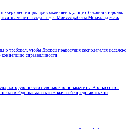
ся вверх лестницы, примыкающей к улице с боковой стороны.
дится знаменитая скульптура Моисея работы Микеланджело.
льно требовал, чтобы Дворец правосудия располагался недалеко
ю концепцию справедливости.
на, которую просто невозможно не заметить. Это пассетто.
тельств. Однако мало кто может себе представить что