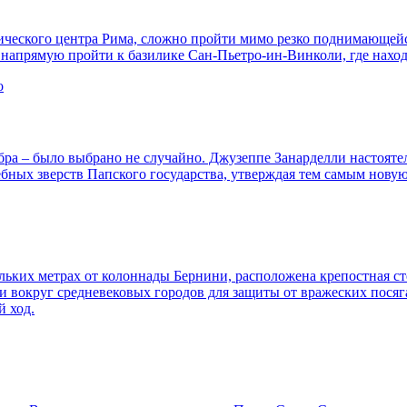
рического центра Рима, сложно пройти мимо резко поднимающей
 напрямую пройти к базилике Сан-Пьетро-ин-Винколи, где нахо
бра – было выбрано не случайно. Джузеппе Занарделли настояте
бных зверств Папского государства, утверждая тем самым нову
льких метрах от колоннады Бернини, расположена крепостная сте
 вокруг средневековых городов для защиты от вражеских посяга
й ход.