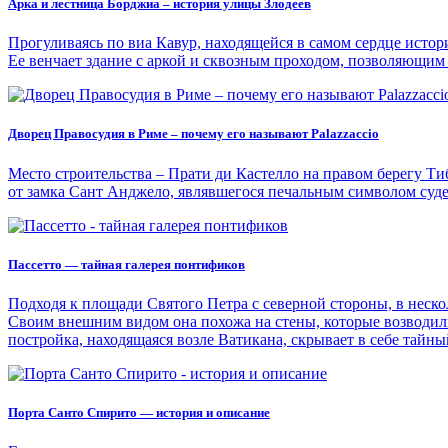
Арка и лестница Борджиа – история улицы Злодеев
Прогуливаясь по виа Кавур, находящейся в самом сердце исто
Ее венчает здание с аркой и сквозным проходом, позволяющим
Дворец Правосудия в Риме – почему его называют Palazzaccio
Место строительства – Прати ди Кастелло на правом берегу Ти
от замка Сант Анджело, являвшегося печальным символом суде
Пассетто — тайная галерея понтификов
Подходя к площади Святого Петра с северной стороны, в неско
Своим внешним видом она похожа на стены, которые возводили
постройка, находящаяся возле Ватикана, скрывает в себе тайны
Порта Санто Спирито — история и описание