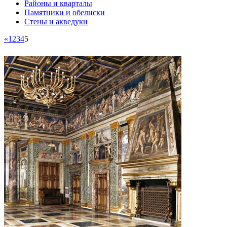
Районы и кварталы
Памятники и обелиски
Стены и акведуки
«
1
2
3
4
5