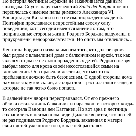
Но история лестницы Борджиа не заканчивается данным
эпизодом. Спустя пару тысячелетий
Salita dei Borgia
прочно
переплелась с именем папы римского Александра VI,
Ваноццы деи Каттанеи и его незаконнорожденных детей.
Понтифик прославился непристойным своему сану
поведением, хотя сегодня имеются мнения о том, что
неприглядные стороны жизни Родриго Борджиа выдуманы и
приукрашены недоброжелателями. Но опять мы отвлеклись…
Лестница Борджиа названа именем того, кто долгое время
был рядом с владелицей дома с балкончиком и аркой, так как
являлся отцом ее незаконнорожденных детей. Родриго не зря
выбрал место для крова своей несостоявшейся семьи на
возвышении. Он справедливо считал, что место их
пребывания должно быть безопасным. С одной стороны дома
находился крутой склон, а с обратной – располагались сады, в
которые не так легко было попасть.
В дальнейшем дворец перестраивался. От его прежнего
облика остался лишь балкончик и пара окон, из которых когда-
то смотрела Ваноцца деи Каттанеи. Но вот арка и лестница
сохранились в неизменном виде. Даже не верится, что по ней
не раз поднимался Родриго Борджиа, захаживая к матери
своих детей уже после того, как с ней расстался.