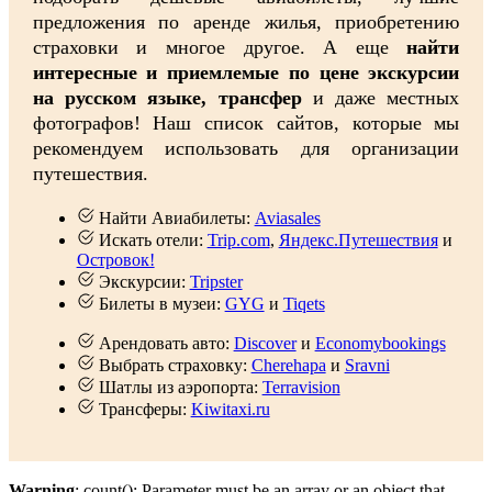
предложения по аренде жилья, приобретению
страховки и многое другое. А еще
найти
интересные и приемлемые по цене экскурсии
на русском языке, трансфер
и даже местных
фотографов! Наш список сайтов, которые мы
рекомендуем использовать для организации
путешествия.
Найти Авиабилеты:
Aviasales
Искать отели:
Trip.com
,
Яндекс.Путешествия
и
Островок!
Экскурсии:
Tripster
Билеты в музеи:
GYG
и
Tiqets
Арендовать авто:
Discover
и
Economybookings
Выбрать страховку:
Cherehapa
и
Sravni
Шатлы из аэропорта:
Terravision
Трансферы:
Kiwitaxi.ru
Warning
: count(): Parameter must be an array or an object that