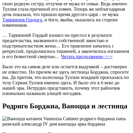
свою родную сестру, отлучив ее мужа от семьи. Ведь именно
Туллия стала причиной его измен. Теперь же неблагодарная
дочь показала, что пришло время другого царя – ее мужа
Тарквиния Гордого
, и боги, якобы, оказались на стороне
изменников.
… Тарквиний Гордый взошел на престол в результате
предательства, вызванного собственной завистью и
подстрекательством жены… Его правление началось с
репрессий, продолжилось тиранией, а закончилось изгнанием
и его безвестной смертью…
Читать продолжение >>>
Было это на самом деле или остается выдумкой – достоверно
не известно. Но причем же здесь лестница Борджиа, спросите
вы. Да притом, что колесница Туллии младшей проехалась по
телу Сервия Туллия именно здесь. И было это в 6 веке до
нашей эры. Нетрудно представить, почему этот райончик
изначально называли улицей негодяев.
Родриго Борджиа, Ваноцца и лестница