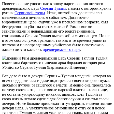
Повествование уносит нас в эпоху царствования шестого
древнеримского царя
Сервия Туллия
, память о котором хранят
руины
Сервиевой стены
. Итак, шестой век до нашей эры
ознаменовался печальным событием. Достаточно
миролюбивый царь, будучи уже в преклонном возрасте, был
бесцеремонно убит на глазах жителей Рима своими
завистниками и ненавидящими его родственниками,
считавшими Сервия Туллия выскочкой и самозванцем. Но не
в этом состоял ужас трагедии, так как в те времена удивить
жестоким и неоправданным убийством было невозможно,
даже если это касалось
древнеримского царя
.
Убийство Сервия Туллия (Бартоломео Пинелли)
Все дело было в дочери Сервия – Туллии младшей, которая во
всем поддерживала и даже подстрекала своего второго мужа,
любыми путями рвавшегося к власти. Именно она проехалась
по телу своего отца на символе царской власти – колеснице,
не оставив умирающему никаких шансов, хотя Туллий за
свою жизнь немало сделал для благополучия и счастья своей
дочери. Но ее больше привлекал титул царицы, нежели звание
дочери царя. А уважительное отношение к отцу ее и вовсе
тяготило. Туллия младшая уже перешла грань, когда предала