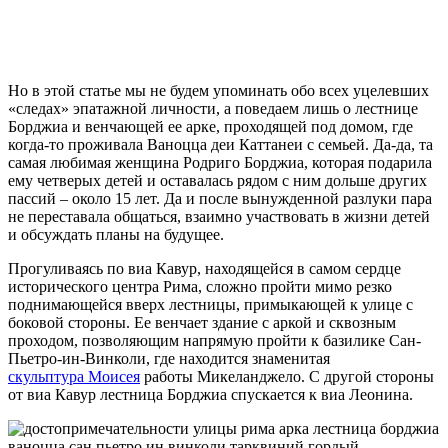
Но в этой статье мы не будем упоминать обо всех уцелевших
«следах» эпатажной личности, а поведаем лишь о лестнице
Борджиа и венчающей ее арке, проходящей под домом, где
когда-то проживала Ваноцца деи Каттанеи с семьей. Да-да, та
самая любимая женщина Родриго Борджиа, которая подарила
ему четверых детей и оставалась рядом с ним дольше других
пассий – около 15 лет. Да и после вынужденной разлуки пара
не переставала общаться, взаимно участвовать в жизни детей
и обсуждать планы на будущее.
Прогуливаясь по виа Кавур, находящейся в самом сердце
исторического центра Рима, сложно пройти мимо резко
поднимающейся вверх лестницы, примыкающей к улице с
боковой стороны. Ее венчает здание с аркой и сквозным
проходом, позволяющим напрямую пройти к базилике Сан-
Пьетро-ин-Винколи, где находится знаменитая
скульптура Моисея
работы Микеланджело. С другой стороны
от виа Кавур лестница Борджиа спускается к виа Леонина.