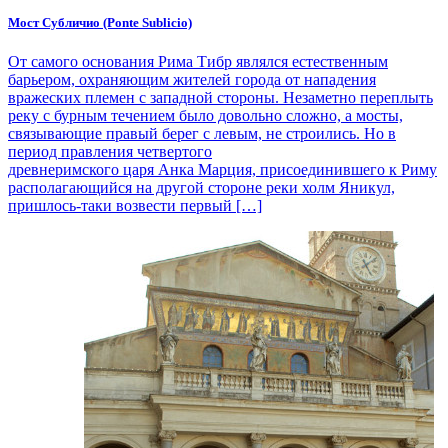
Мост Субличио (Ponte Sublicio)
От самого основания Рима Тибр являлся естественным
барьером, охраняющим жителей города от нападения
вражеских племен с западной стороны. Незаметно переплыть
реку с бурным течением было довольно сложно, а мосты,
связывающие правый берег с левым, не строились. Но в
период правления четвертого
древнеримского царя Анка Марция, присоединившего к Риму
располагающийся на другой стороне реки холм Яникул,
пришлось-таки возвести первый […]