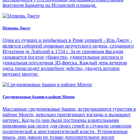
фонтаном Баркачча на Испанской площади.
Церковь Джезу
Одна из лучших и необычных в Риме церквей - Иль Джезу -
является соборной церковью иезуитского ордена, созданного
Игнатием де Лойолой в 1534 г. За ее скромным фасадом
скрывается богатое убранство, удивительные росписи и
уникальная потолочная 3D-фреска. Каждый день вечером
здесь происходит волшебное действо, увидеть которое
мечтают многие.
Средневековые башни в районе Монти
Массивные средневековые башни, встречающиеся туристам в
районе Монти, невольно притягивают взгляды и вызывают
интерес. Когда-то они были построены влиятельными
римлянами как оплот для своих семей и служили символом
политической и аристократической власти. Устремленные
ввысь, они давали не только дополнительное жилое