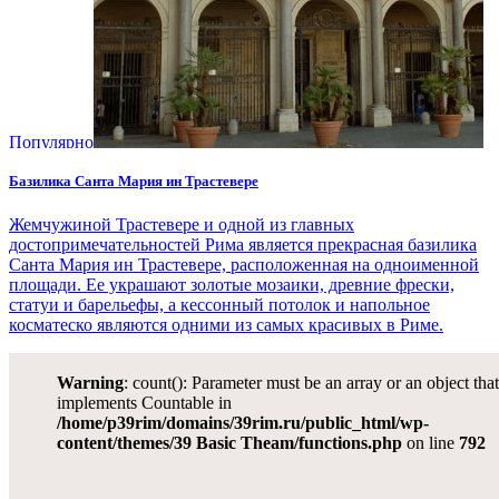
Популярно
Базилика Санта Мария ин Трастевере
Жемчужиной Трастевере и одной из главных
достопримечательностей Рима является прекрасная базилика
Санта Мария ин Трастевере, расположенная на одноименной
площади. Ее украшают золотые мозаики, древние фрески,
статуи и барельефы, а кессонный потолок и напольное
косматеско являются одними из самых красивых в Риме.
Warning
: count(): Parameter must be an array or an object tha
implements Countable in
/home/p39rim/domains/39rim.ru/public_html/wp-
content/themes/39 Basic Theam/functions.php
on line
792