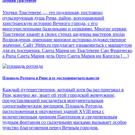
Церкви Трастевере
Улочки Трастевере — это подлинная, постоянно
пульсирующая душа Рима, район, воплощающий
христианскую историю Вечного города, с его
многочисленными базиликами и церквями. Многие церкви
Трастевере хранят в своих стенах шедевры мастеров эпохи
Возрождения, имеющие мировое историко-художественное
значение. Сайт 39rim.ru предлагает ознакомиться с маршрутом
для их посещения. Санта Мария ин Трастевере Сан Франческо
а Рипа Санта Мария дель Орто Санта Мария ин Капелла […]
Площадь Ротонда в Риме и ее достопримечательности
Каждый путешественник, который хотя бы раз приезжал в
Рим, конечно же, знает об этой городской жемчужине,
предоставляющей насладиться монументальным
сценографическим зрелищем. Площадь Ротонда,
расположенная в окружении зданий XVIII века с
величественным древним Пантеоном и средневековым
чудным фонтаном со сказочными масками вызывает особое
чувство благоговения перед Вечным городом.