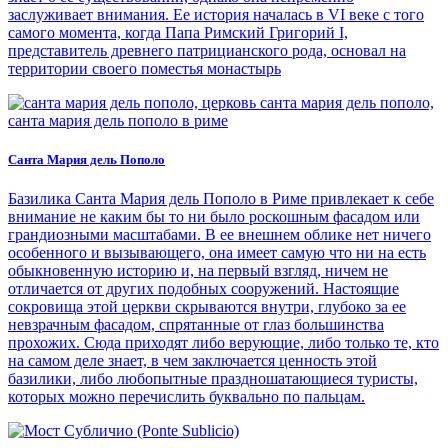
заслуживает внимания. Ее история началась в VI веке с того
самого момента, когда Папа Римский Григорий I,
представитель древнего патрицианского рода, основал на
территории своего поместья монастырь
Санта Мария дель Пополо
Базилика Санта Мария дель Пополо в Риме привлекает к себе
внимание не каким бы то ни было роскошным фасадом или
грандиозными масштабами. В ее внешнем облике нет ничего
особенного и вызывающего, она имеет самую что ни на есть
обыкновенную историю и, на первый взгляд, ничем не
отличается от других подобных сооружений. Настоящие
сокровища этой церкви скрываются внутри, глубоко за ее
невзрачным фасадом, спрятанные от глаз большинства
прохожих. Сюда приходят либо верующие, либо только те, кто
на самом деле знает, в чем заключается ценность этой
базилики, либо любопытные праздношатающиеся туристы,
которых можно перечислить буквально по пальцам.