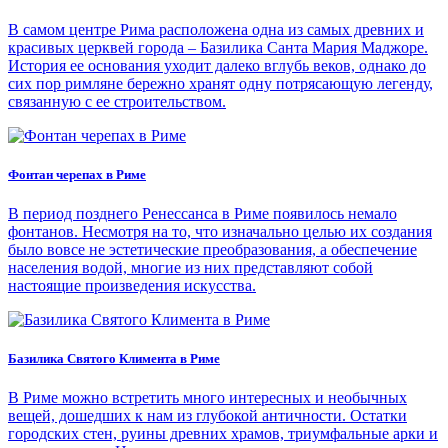
В самом центре Рима расположена одна из самых древних и
красивых церквей города – Базилика Санта Мария Маджоре.
История ее основания уходит далеко вглубь веков, однако до
сих пор римляне бережно хранят одну потрясающую легенду,
связанную с ее строительством.
Фонтан черепах в Риме
В период позднего Ренессанса в Риме появилось немало
фонтанов. Несмотря на то, что изначально целью их создания
было вовсе не эстетические преобразования, а обеспечение
населения водой, многие из них представляют собой
настоящие произведения искусства.
Базилика Святого Климента в Риме
В Риме можно встретить много интересных и необычных
вещей, дошедших к нам из глубокой античности. Остатки
городских стен, руины древних храмов, триумфальные арки и