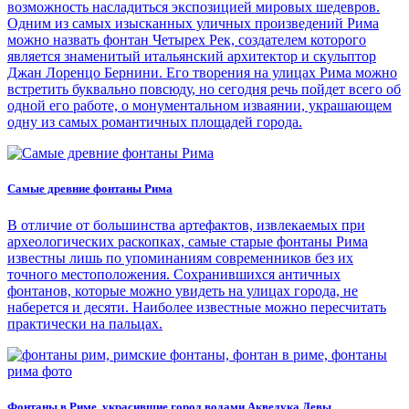
возможность насладиться экспозицией мировых шедевров.
Одним из самых изысканных уличных произведений Рима
можно назвать фонтан Четырех Рек, создателем которого
является знаменитый итальянский архитектор и скульптор
Джан Лоренцо Бернини. Его творения на улицах Рима можно
встретить буквально повсюду, но сегодня речь пойдет всего об
одной его работе, о монументальном изваянии, украшающем
одну из самых романтичных площадей города.
Самые древние фонтаны Рима
В отличие от большинства артефактов, извлекаемых при
археологических раскопках, самые старые фонтаны Рима
известны лишь по упоминаниям современников без их
точного местоположения. Сохранившихся античных
фонтанов, которые можно увидеть на улицах города, не
наберется и десяти. Наиболее известные можно пересчитать
практически на пальцах.
Фонтаны в Риме, украсившие город водами Акведука Девы