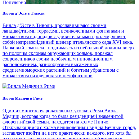
Популярно
Вилла д’Эсте в Тиволи
Вилла д’Эсте в Тиволи, прославившаяся своими
ландшафтными террасами, великолепными фонтанами и
множеством водопадов с удивительными гротами, являет
собой непревзойденный шедевр итальянского сада XVI века.
Парковый комплекс, поднимаясь из небольшой долины вверх
по пологим склонам окружающих холмов, поражал
современников своим необычным инновационным
расположением, разнообразием высаженных
средиземноморских растений и богатым убранством с
множеством находящихся в нем фонтанов
Вилла Медичи в Риме
Один из многих очаровательных уголков Рима Вилла
Медичи, которая когда-то была резиденцией знаменитой
флорентийской семьи, находится на холме Пинчо.
Открывающийся с холма великолепный вид на Вечный город,
заставляет взойти на него практически каждого, кто хотя бы
раз находился у его подножия, восхищаясь обаятельным