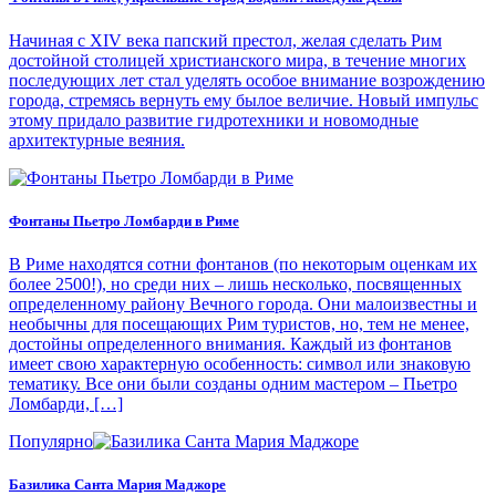
Начиная с XIV века папский престол, желая сделать Рим
достойной столицей христианского мира, в течение многих
последующих лет стал уделять особое внимание возрождению
города, стремясь вернуть ему былое величие. Новый импульс
этому придало развитие гидротехники и новомодные
архитектурные веяния.
Фонтаны Пьетро Ломбарди в Риме
В Риме находятся сотни фонтанов (по некоторым оценкам их
более 2500!), но среди них – лишь несколько, посвященных
определенному району Вечного города. Они малоизвестны и
необычны для посещающих Рим туристов, но, тем не менее,
достойны определенного внимания. Каждый из фонтанов
имеет свою характерную особенность: символ или знаковую
тематику. Все они были созданы одним мастером – Пьетро
Ломбарди, […]
Популярно
Базилика Санта Мария Маджоре