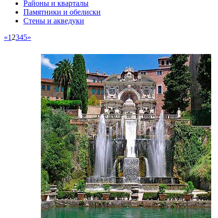
Районы и кварталы
Памятники и обелиски
Стены и акведуки
«
1
2
3
4
5
»