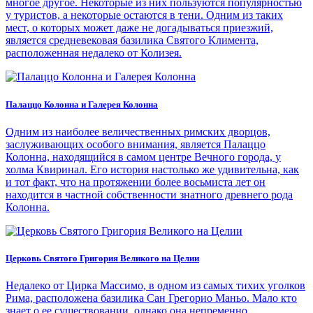
многое другое. Некоторые из них пользуются популярностью
у туристов, а некоторые остаются в тени. Одним из таких
мест, о которых может даже не догадываться приезжий,
является средневековая базилика Святого Климента,
расположенная недалеко от Колизея.
Палаццо Колонна и Галерея Колонна
Одним из наиболее величественных римских дворцов,
заслуживающих особого внимания, является Палаццо
Колонна, находящийся в самом центре Вечного города, у
холма Квиринал. Его история настолько же удивительна, как
и тот факт, что на протяжении более восьмиста лет он
находится в частной собственности знатного древнего рода
Колонна.
Церковь Святого Григория Великого на Целии
Недалеко от Цирка Массимо, в одном из самых тихих уголков
Рима, расположена базилика Сан Грегорио Маньо. Мало кто
знает о ее существовании, однако она непременно