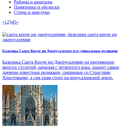
Районы и кварталы
Памятники и обелиски
Стены и акведуки
«
1
2
3
4
5
»
Базилика Санта Кроче ин Джерусалемме и ее уникальные реликвии
Базилика Санта Кроче ин Джерусалемме на протяжении
многих столетий, начиная с четвертого века, хранит самые
древние известные реликвии, связанные со Страстями
Христовыми, а сам храм стоит на иерусалимской земле.