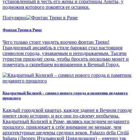
установленный в честь его жены и соратницы Аниты, у
подножия которого покоятся ее останки.
Популярно
Фонтан Треви в Риме
Чего только стоит увидеть воочию фонтан Треви!
Грандиозный ансамбль в стиле барокко стал настоящим
символом города, узнаваемым и неподражаемым. Тысячи
туристов приходят сюда, чтобы бросить несколько монет и
помечтать о скорейшем возвращении в Вечный Город.
Квадратный Колизей – символ нового города и памятник недавнего
прошлого
Каждый городской квартал, каждое здание в Вечном городе
имеют свою историю, и все они по-своему необычны.
Квадратный Колизей в Риме, являясь наследием недавнего
прошлого, привлекает к себе внимание не меньше, чем
архитектурные шедевры средних веков. Palazzo della Civilá
Italiana (Дворец Итальянской Цивилизации) – именно так