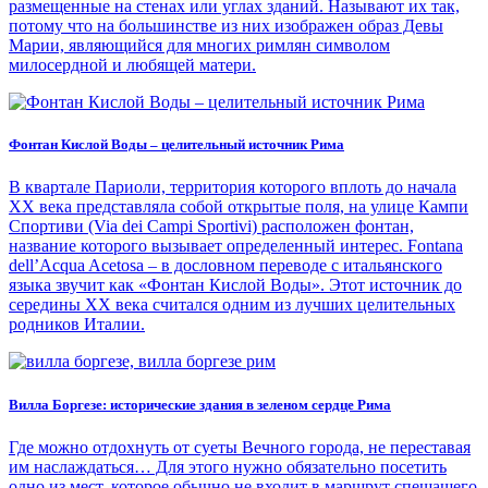
размещенные на стенах или углах зданий. Называют их так,
потому что на большинстве из них изображен образ Девы
Марии, являющийся для многих римлян символом
милосердной и любящей матери.
Фонтан Кислой Воды – целительный источник Рима
В квартале Париоли, территория которого вплоть до начала
XX века представляла собой открытые поля, на улице Кампи
Спортиви (Via dei Campi Sportivi) расположен фонтан,
название которого вызывает определенный интерес. Fontana
dell’Acqua Acetosa – в дословном переводе с итальянского
языка звучит как «Фонтан Кислой Воды». Этот источник до
середины XX века считался одним из лучших целительных
родников Италии.
Вилла Боргезе: исторические здания в зеленом сердце Рима
Где можно отдохнуть от суеты Вечного города, не переставая
им наслаждаться… Для этого нужно обязательно посетить
одно из мест, которое обычно не входит в маршрут спешащего