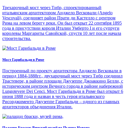
Трехарочный мост через Тибр, спроектированный
итальянским архитектором Анджело Весковали (Angelo
Vescovali), соединяет район Прати ди Кастелло с центром
Рима на левом берегу реки. Он был открыт 22 сентября 1895
года в присутствии короля Италии Умберто I и его супруги
королевы Маргариты Савойской, спустя 10 лет после начала
строительства.
Мост Гарибальди в Риме
Построенный по проекту архитектора Анджело Весковали в
период 1884-1888гг., двухарочный мост через Тибр соединил
Трастевере, в районе площади Джузеппе Джоаккино Белли, с
историческим центром Вечного города в районе набережной
Lungotevere Dei Cenci. Мост Гарибальди в Риме был открыт 6
июня 1888 года и назван в честь героя итальянского
Рисорджименто Джузеппе Гарибальди – одного из главных
архитекторов объединения Италии.
Палаццо Браски: Римский музей на Пьяцца Навона