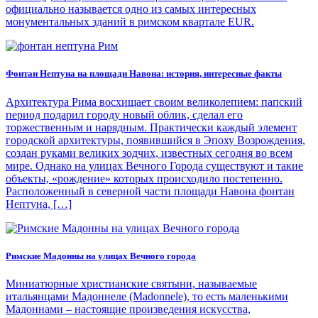
официально называется одно из самых интересных
монументальных зданий в римском квартале EUR.
Фонтан Нептуна на площади Навона: история, интересные факты
Архитектура Рима восхищает своим великолепием: папский
период подарил городу новый облик, сделал его
торжественным и нарядным. Практически каждый элемент
городской архитектуры, появившийся в Эпоху Возрождения,
создан руками великих зодчих, известных сегодня во всем
мире. Однако на улицах Вечного Города существуют и такие
объекты, «рождение» которых происходило постепенно.
Расположенный в северной части площади Навона фонтан
Нептуна, […]
Римские Мадонны на улицах Вечного города
Миниатюрные христианские святыни, называемые
итальянцами Мадоннеле (Madonnele), то есть маленькими
Мадоннами – настоящие произведения искусства,