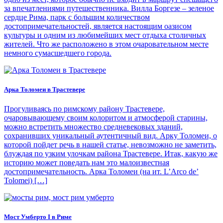
за впечатлениями путешественника. Вилла Боргезе – зеленое
сердце Рима, парк с большим количеством
достопримечательностей, является настоящим оазисом
культуры и одним из любимейших мест отдыха столичных
жителей. Что же расположено в этом очаровательном месте
немного сумасшедшего города.
Арка Толомеи в Трастевере
Прогуливаясь по римскому району Трастевере,
очаровывающему своим колоритом и атмосферой старины,
можно встретить множество средневековых зданий,
сохранивших уникальный аутентичный вид. Арку Толомеи, о
которой пойдет речь в нашей статье, невозможно не заметить,
блуждая по узким улочкам района Трастевере. Итак, какую же
историю может поведать нам это малоизвестная
достопримечательность. Арка Толомеи (на ит. L’Arco de’
Tolomei) […]
Мост Умберто I в Риме