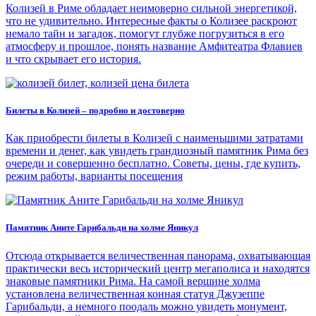
Колизей в Риме обладает неимоверно сильной энергетикой,
что не удивительно. Интересные факты о Колизее раскроют
немало тайн и загадок, помогут глубже погрузиться в его
атмосферу и прошлое, понять название Амфитеатра Флавиев
и что скрывает его история.
Билеты в Колизей – подробно и достоверно
Как приобрести билеты в Колизей с наименьшими затратами
времени и денег, как увидеть грандиозный памятник Рима без
очереди и совершенно бесплатно. Советы, цены, где купить,
режим работы, варианты посещения
Памятник Аните Гарибальди на холме Яникул
Отсюда открывается величественная панорама, охватывающая
практически весь исторический центр мегаполиса и находятся
знаковые памятники Рима. На самой вершине холма
установлена величественная конная статуя Джузеппе
Гарибальди, а немного поодаль можно увидеть монумент,