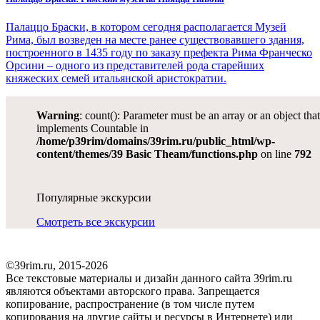
Палаццо Браски, в котором сегодня располагается Музей
Рима, был возведен на месте ранее существовавшего здания,
построенного в 1435 году по заказу префекта Рима Франческо
Орсини – одного из представителей рода старейших
княжеских семей итальянской аристократии.
Warning
: count(): Parameter must be an array or an object tha
implements Countable in
/home/p39rim/domains/39rim.ru/public_html/wp-
content/themes/39 Basic Theam/functions.php
on line
792
Популярные экскурсии
Смотреть все экскурсии
©39rim.ru, 2015-2026
Все текстовые материалы и дизайн данного сайта 39rim.ru
являются объектами авторского права. Запрещается
копирование, распространение (в том числе путем
копирования на другие сайты и ресурсы в Интернете) или