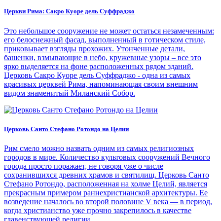
Церкви Рима: Сакро Куоре дель Суффраджо
Это небольшое сооружение не может остаться незамеченным:
его белоснежный фасад, выполненный в готическом стиле,
приковывает взгляды прохожих. Утонченные детали,
башенки, взмывающие в небо, кружевные узоры – все это
ярко выделяется на фоне расположенных рядом зданий.
Церковь Сакро Куоре дель Суффраджо - одна из самых
красивых церквей Рима, напоминающая своим внешним
видом знаменитый Миланский Собор.
Церковь Санто Стефано Ротондо на Целии
Рим смело можно назвать одним из самых религиозных
городов в мире. Количество культовых сооружений Вечного
города просто поражает, не говоря уже о числе
сохранившихся древних храмов и святилищ. Церковь Санто
Стефано Ротондо, расположенная на холме Целий, является
прекрасным примером раннехристианской архитектуры. Ее
возведение началось во второй половине V века — в период,
когда христианство уже прочно закрепилось в качестве
главенствующей религии.