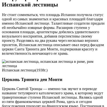
Испанской лестницы
Не стоит сомневаться, что площадь Испании получила статус
одной из самых знаменитых и красивых площадей благодаря
именно Испанской лестнице. Талантливые создатели придали
ей необычайно изящные формы. Расширив ступени у
основания площади, архитекторы добились удивительного
визуального восприятия, добавив перспективы своему
проекту. Разделяясь на два рукава через несколько верхних
пролетов, Испанская лестница описывает овал перед фасадом
церкви Санта Тринита деи Монти, подчеркивая красоту и
величественность венчающего ее храма.
Испанская лестница(1938г.)
Церковь Тринита деи Монти
Церковь Святой Троицы — именно так звучит в переводе
название титулярного католического храма, к которому ведут
травертиновые ступени Испанской лестницы. Являясь одной
из пяти франкоязычных церквей Рима, здесь и сегодня
богослужения проходят на французском языке. Построенная в