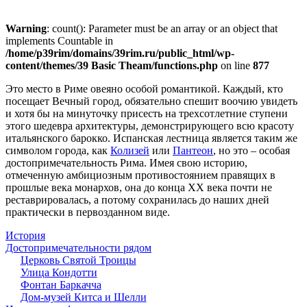
Warning
: count(): Parameter must be an array or an object that
implements Countable in
/home/p39rim/domains/39rim.ru/public_html/wp-
content/themes/39 Basic Theam/functions.php
on line
877
Это место в Риме овеяно особой романтикой. Каждый, кто
посещает Вечный город, обязательно спешит воочию увидеть
и хотя бы на минуточку присесть на трехсотлетние ступени
этого шедевра архитектуры, демонстрирующего всю красоту
итальянского барокко. Испанская лестница является таким же
символом города, как
Колизей
или
Пантеон
, но это – особая
достопримечательность Рима. Имея свою историю,
отмеченную амбициозным противостоянием правящих в
прошлые века монархов, она до конца XX века почти не
реставрировалась, а потому сохранилась до наших дней
практически в первозданном виде.
История
Достопримечательности рядом
Церковь Святой Троицы
Улица Кондотти
Фонтан Баркачча
Дом-музей Китса и Шелли