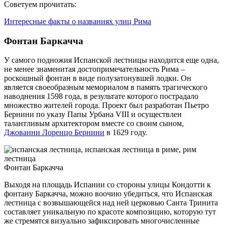
Советуем прочитать:
Интересные факты о названиях улиц Рима
Фонтан Баркачча
У самого подножия Испанской лестницы находится еще одна,
не менее знаменитая достопримечательность Рима –
роскошный фонтан в виде полузатонувшей лодки. Он
является своеобразным мемориалом в память трагического
наводнения 1598 года, в результате которого пострадало
множество жителей города. Проект был разработан Пьетро
Бернини по указу Папы Урбана VIII и осуществлен
талантливым архитектором вместе со своим сыном,
Джованни Лоренцо Бернини
в 1629 году.
Фонтан Баркачча
Выходя на площадь Испании со стороны улицы Кондотти к
фонтану Баркачча, можно воочию убедиться, что Испанская
лестница с возвышающейся над ней церковью Санта Тринита
составляет уникальную по красоте композицию, которую тут
же стремятся визуально зафиксировать многочисленные