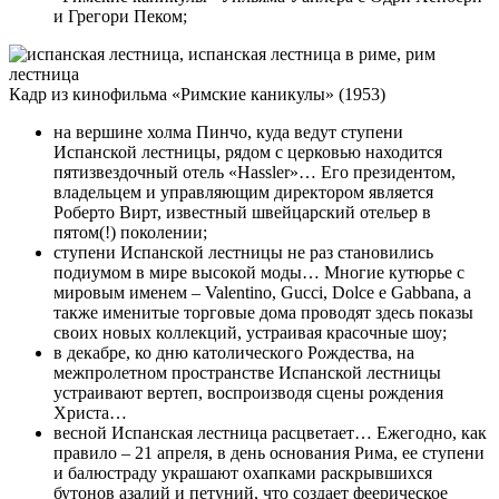
и Грегори Пеком;
Кадр из кинофильма «Римские каникулы» (1953)
на вершине холма Пинчо, куда ведут ступени
Испанской лестницы, рядом с церковью находится
пятизвездочный отель «Hassler»… Его президентом,
владельцем и управляющим директором является
Роберто Вирт, известный швейцарский отельер в
пятом(!) поколении;
ступени Испанской лестницы не раз становились
подиумом в мире высокой моды… Многие кутюрье с
мировым именем – Valentino, Gucci, Dolce e Gabbana, а
также именитые торговые дома проводят здесь показы
своих новых коллекций, устраивая красочные шоу;
в декабре, ко дню католического Рождества, на
межпролетном пространстве Испанской лестницы
устраивают вертеп, воспроизводя сцены рождения
Христа…
весной Испанская лестница расцветает… Ежегодно, как
правило – 21 апреля, в день основания Рима, ее ступени
и балюстраду украшают охапками раскрывшихся
бутонов азалий и петуний, что создает феерическое