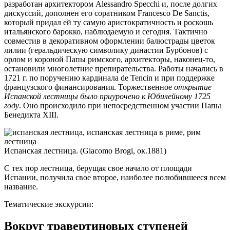
разработан архитектором Alessandro Specchi и, после долгих
дискуссий, дополнен его соратником Francesco De Sanctis,
который придал ей ту самую аристократичность и роскошь
итальянского барокко, наблюдаемую и сегодня. Тактично
совместив в декоративном оформлении балюстрады цветок
лилии (геральдическую символику династии Бурбонов) с
орлом и короной Папы римского, архитекторы, наконец-то,
остановили многолетние препирательства. Работы начались в
1721 г. по поручению кардинала de Tencin и при поддержке
французского финансирования. Торжественное
открытие
Испанской лестницы было приурочено к Юбилейному 1725
году
. Оно происходило при непосредственном участии Папы
Бенедикта XIII.
Испанская лестница. (Giacomo Brogi, ок.1881)
С тех пор лестница, берущая свое начало от площади
Испании, получила свое второе, наиболее полюбившееся всем
название.
Тематические экскурсии:
Вокруг травертиновых ступеней