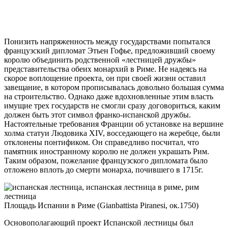
Понизить напряженность между государствами попытался
французский дипломат Этьен Гофье, предложивший своему
королю объединить родственной «лестницей дружбы»
представительства обеих монархий в Риме. Не надеясь на
скорое воплощение проекта, он при своей жизни оставил
завещание, в котором прописывалась довольно большая сумма
на строительство. Однако даже вдохновленные этим власть
имущие трех государств не смогли сразу договориться, каким
должен быть этот символ франко-испанской дружбы.
Настоятельные требования Франции об установке на вершине
холма статуи Людовика XIV, восседающего на жеребце, были
отклонены понтификом. Он справедливо посчитал, что
памятник иностранному королю не должен украшать Рим.
Таким образом, пожелание французского дипломата было
отложено вплоть до смерти монарха, почившего в 1715г.
Площадь Испании в Риме (Gianbattista Piranesi, ок.1750)
Основополагающий проект Испанской лестницы был