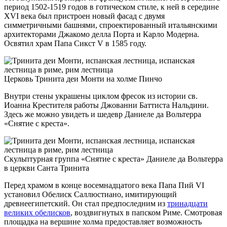
период 1502-1519 годов в готическом стиле, к ней в середине
XVI века был пристроен новый фасад с двумя
симметричными башнями, спроектированный итальянскими
архитекторами Джакомо делла Порта и Карло Модерна.
Освятил храм Папа Сикст V в 1585 году.
Церковь Тринита деи Монти на холме Пинчо
Внутри стены украшены циклом фресок из истории св.
Иоанна Крестителя работы Джованни Баттиста Нальдини.
Здесь же можно увидеть и шедевр Даниеле да Вольтерра
«Снятие с креста».
Скульптурная группа «Снятие с креста» Даниеле да Вольтерра
в церкви Санта Тринита
Перед храмом в конце восемнадцатого века Папа Пий VI
установил Обелиск Саллюстиано, имитирующий
древнеегипетский. Он стал предпоследним из
тринадцати
великих обелисков
, воздвигнутых в папском Риме. Смотровая
площадка на вершине холма предоставляет возможность