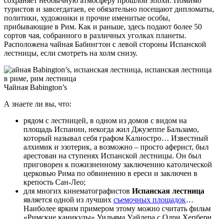
сохраняет необычную атмосферу прошлой эпохи. Помимо
туристов и завсегдатаев, ее обязательно посещают дипломаты,
политики, художники и прочие именитые особы,
прибывающие в Рим. Как и раньше, здесь подают более 50
сортов чая, собранного в различных уголках планеты.
Расположена чайная Бабингтон с левой стороны Испанской
лестницы, если смотреть на холм снизу.
Чайная Babington’s
А знаете ли вы, что:
рядом с лестницей, в одном из домов с видом на
площадь Испании, некогда жил Джузеппе Бальзамо,
который называл себя графом Калиостро… Известный
алхимик и эзотерик, а возможно – просто аферист, был
арестован на ступенях Испанской лестницы. Он был
приговорен к пожизненному заключению католической
церковью Рима по обвинению в ереси и заключен в
крепость Сан-Лео;
для многих кинематографистов
Испанская лестница
является одной из лучших
съемочных площадок
…
Наиболее ярким примером этому можно считать фильм
«Римские каникулы» Уильяма Уайлера с Одри Хепберн