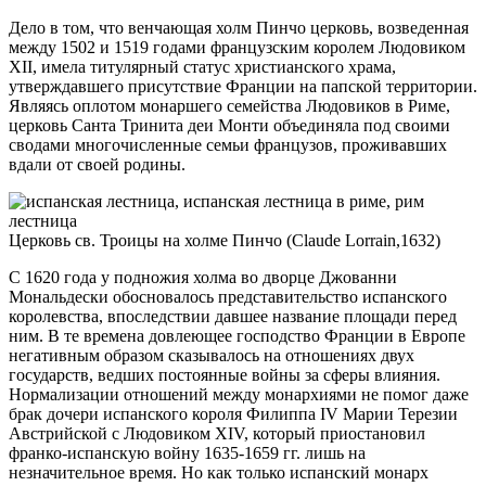
Дело в том, что венчающая холм Пинчо церковь, возведенная
между 1502 и 1519 годами французским королем Людовиком
XII, имела титулярный статус христианского храма,
утверждавшего присутствие Франции на папской территории.
Являясь оплотом монаршего семейства Людовиков в Риме,
церковь Санта Тринита деи Монти объединяла под своими
сводами многочисленные семьи французов, проживавших
вдали от своей родины.
Церковь св. Троицы на холме Пинчо (Claude Lorrain,1632)
С 1620 года у подножия холма во дворце Джованни
Мональдески обосновалось представительство испанского
королевства, впоследствии давшее название площади перед
ним. В те времена довлеющее господство Франции в Европе
негативным образом сказывалось на отношениях двух
государств, ведших постоянные войны за сферы влияния.
Нормализации отношений между монархиями не помог даже
брак дочери испанского короля Филиппа IV Марии Терезии
Австрийской с Людовиком XIV, который приостановил
франко-испанскую войну 1635-1659 гг. лишь на
незначительное время. Но как только испанский монарх