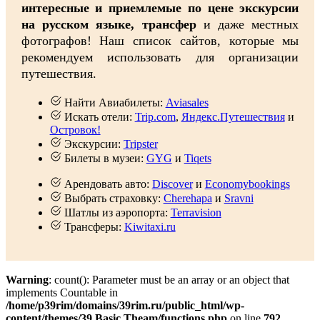
интересные и приемлемые по цене экскурсии
на русском языке, трансфер
и даже местных
фотографов! Наш список сайтов, которые мы
рекомендуем использовать для организации
путешествия.
Найти Авиабилеты:
Aviasales
Искать отели:
Trip.com
,
Яндекс.Путешествия
и
Островок!
Экскурсии:
Tripster
Билеты в музеи:
GYG
и
Tiqets
Арендовать авто:
Discover
и
Economybookings
Выбрать страховку:
Cherehapa
и
Sravni
Шатлы из аэропорта:
Terravision
Трансферы:
Kiwitaxi.ru
Warning
: count(): Parameter must be an array or an object that
implements Countable in
/home/p39rim/domains/39rim.ru/public_html/wp-
content/themes/39 Basic Theam/functions.php
on line
792