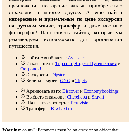
предложения по аренде жилья, приобретению
страховки и многое другое. А еще
найти
интересные и приемлемые по цене экскурсии
на русском языке, трансфер
и даже местных
фотографов! Наш список сайтов, которые мы
рекомендуем использовать для организации
путешествия.
Найти Авиабилеты:
Aviasales
Искать отели:
Trip.com
,
Яндекс.Путешествия
и
Островок!
Экскурсии:
Tripster
Билеты в музеи:
GYG
и
Tiqets
Арендовать авто:
Discover
и
Economybookings
Выбрать страховку:
Cherehapa
и
Sravni
Шатлы из аэропорта:
Terravision
Трансферы:
Kiwitaxi.ru
Warning
: count(): Parameter must be an array or an object that