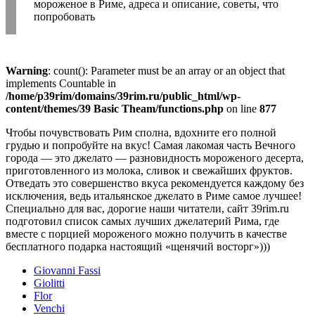
мороженое в Риме, адреса и описание, советы, что
попробовать
Warning
: count(): Parameter must be an array or an object that
implements Countable in
/home/p39rim/domains/39rim.ru/public_html/wp-
content/themes/39 Basic Theam/functions.php
on line
877
Чтобы почувствовать Рим сполна, вдохните его полной
грудью и попробуйте на вкус! Самая лакомая часть Вечного
города — это джелато — разновидность мороженого десерта,
приготовленного из молока, сливок и свежайших фруктов.
Отведать это совершенство вкуса рекомендуется каждому без
исключения, ведь итальянское джелато в Риме самое лучшее!
Специально для вас, дорогие наши читатели, сайт 39rim.ru
подготовил список самых лучших джелатерий Рима, где
вместе с порцией мороженого можно получить в качестве
бесплатного подарка настоящий «щенячий восторг»)))
Giovanni Fassi
Giolitti
Flor
Venchi