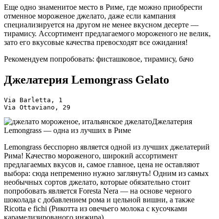
Еще одно знаменитое место в Риме, где можно приобрести
отменное мороженое джелато, даже если кампания
специализируется на другом не менее вкусном десерте —
тирамису. Ассортимент предлагаемого мороженого не велик,
зато его вкусовые качества превосходят все ожидания!
Рекомендуем попробовать: фисташковое, тирамису, бачо
Джелатерия Lemongrass Gelato
Via Barletta, 1
Via Ottaviano, 29
Джелатерия
Lemongrass — одна из лучших в Риме
Lemongrass бесспорно является одной из лучших джелатерий
Рима! Качество мороженого, широкий ассортимент
предлагаемых вкусов и, самое главное, цена не оставляют
выбора: сюда непременно нужно заглянуть! Одним из самых
необычных сортов джелато, которые обязательно стоит
попробовать является Foresta Nera — на основе черного
шоколада с добавлением рома и цельной вишни, а также
Ricotta e fichi (Рикотта из овечьего молока с кусочками
карамелизированого инжира).