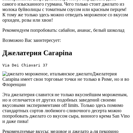
самого изысканного гурмана. Чего только стоит джелато из
молока буйволицы с томатным соусом или красным перцем!
К тому же только здесь можно отведать мороженое со вкусом
орхидеи, розы или хвои!
Рекомендуем попробовать: сабайон, ананас, белый шоколад
Возможно Вас заинтересует:
Джелатерия Carapina
Via Dei Chiavari 37
Джелатерия
Carapina имеет свои торговые точки не только в Риме, но и во
Флоренции
Эта джелатерия славится не только вкуснейшим мороженым,
но и отличается от других подобных заведений своими
вкусовыми экспериментами off limits. Только здесь помимо
стандартных сортов любимого сливочного десерта можно
попробовать джелато со вкусом сыра, винного крема San Vino
и даже пива!
Рекомендуемые вкусы: медовое и джелато а-ля пекорино