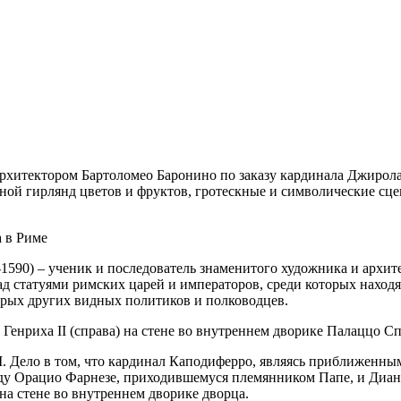
архитектором Бартоломео Баронино по заказу кардинала Джирол
иной гирлянд цветов и фруктов, гротескные и символические сце
 в Риме
-1590) – ученик и последователь знаменитого художника и архи
ад статуями римских царей и императоров, среди которых наход
рых других видных политиков и полководцев.
и Генриха II (справа) на стене во внутреннем дворике Палаццо С
III. Дело в том, что кардинал Каподиферро, являясь приближен
жду Орацио Фарнезе, приходившемуся племянником Папе, и Диа
на стене во внутреннем дворике дворца.