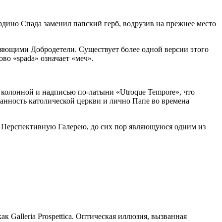
рдино Спада заменил папский герб, водрузив на прежнее место
яющими Добродетели. Существует более одной версии этого
во «spada» означает «меч».
 колонной и надписью по-латыни «Utroque Tempore», что
данность католической церкви и лично Папе во времена
 Перспективную Галерею, до сих пор являющуюся одним из
 Galleria Prospettica. Оптическая иллюзия, вызванная