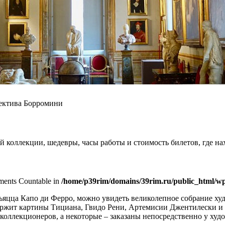
пектива Борромини
й коллекции, шедевры, часы работы и стоимость билетов, где на
lements Countable in
/home/p39rim/domains/39rim.ru/public_html/wp
ьяцца Капо ди Ферро, можно увидеть великолепное собрание х
держит картины Тициана, Гвидо Рени, Артемисии Джентилески и
коллекционеров, а некоторые – заказаны непосредственно у ху