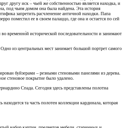
руг другу иск – чьей же собственностью является находка, и
яина, под чьим домом она была найдена. Эта история
онтифика запретить расчленение античной находки. Папа
рро поместил ее в своем палаццо, где она и остается по сей
ы во временно́й исторической последовательности и занимают
 Одно из центральных мест занимает большой портрет самого
тирован буйзерами – резными стеновыми панелями из дерева.
ное стеновое покрытие было удалено.
ернардино Спада. Сегодня здесь представлены полотна
ь находится та часть полотен коллекции кардинала, которая
гатый набор картин, предметов мебели, старинных и