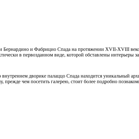
и Бернардино и Фабрицио Спада на протяжении XVII-XVIII веко
тически в первозданном виде, которой обставлены интерьеры за
о внутреннем дворике палаццо Спада находится уникальный арх
му, прежде чем посетить галерею, стоит более подробно познако