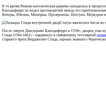
В то время Римско-католическая церковь находилась в процес
Каподиферро не видел противоречий между его приближенным 
Венеры, Юноны, Минервы, Прозерпины, Нептуна, Меркурия и 
Статуи языческих богов во
После смерти Джилорамо Каподиферро в 1559г., дворец унасле
Спада (1594-1661) – кардиналу и священнику титулярной
церк
старшего брата Вирджилио Спада, хорошо знавшего Франческо 