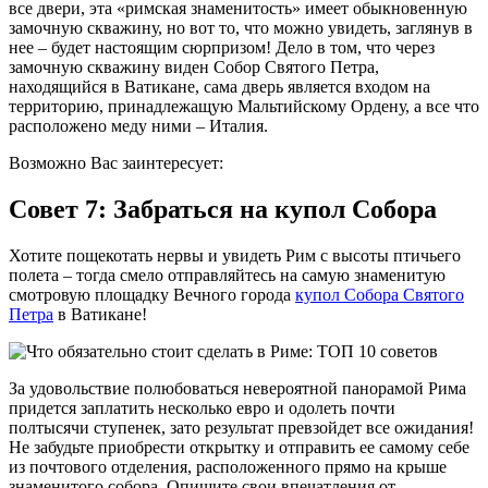
все двери, эта «римская знаменитость» имеет обыкновенную
замочную скважину, но вот то, что можно увидеть, заглянув в
нее – будет настоящим сюрпризом! Дело в том, что через
замочную скважину виден Собор Святого Петра,
находящийся в Ватикане, сама дверь является входом на
территорию, принадлежащую Мальтийскому Ордену, а все что
расположено меду ними – Италия.
Возможно Вас заинтересует:
Совет 7: Забраться на купол Собора
Хотите пощекотать нервы и увидеть Рим с высоты птичьего
полета – тогда смело отправляйтесь на самую знаменитую
смотровую площадку Вечного города
купол Собора Святого
Петра
в Ватикане!
За удовольствие полюбоваться невероятной панорамой Рима
придется заплатить несколько евро и одолеть почти
полтысячи ступенек, зато результат превзойдет все ожидания!
Не забудьте приобрести открытку и отправить ее самому себе
из почтового отделения, расположенного прямо на крыше
знаменитого собора. Опишите свои впечатления от