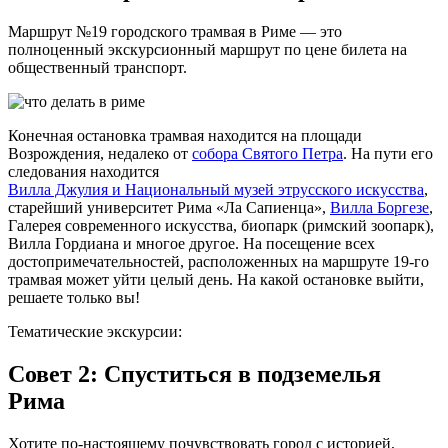
Маршрут №19 городского трамвая в Риме — это
полноценный экскурсионный маршрут по цене билета на
общественный транспорт.
Конечная остановка трамвая находится на площади
Возрождения, недалеко от
собора Святого Петра
. На пути его
следования находится
Вилла Джулия и Национальный музей этрусского искусства
,
старейший университет Рима «Ла Сапиенца»,
Вилла Боргезе
,
Галерея современного искусства, биопарк (римский зоопарк),
Вилла Гордиана и многое другое. На посещение всех
достопримечательностей, расположенных на маршруте 19-го
трамвая может уйти целый день. На какой остановке выйти,
решаете только вы!
Тематические экскурсии:
Совет 2: Спуститься в подземелья
Рима
Хотите по-настоящему почувствовать город с историей,