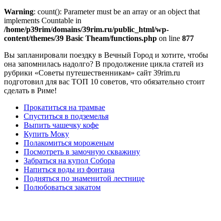
Warning
: count(): Parameter must be an array or an object that
implements Countable in
/home/p39rim/domains/39rim.ru/public_html/wp-
content/themes/39 Basic Theam/functions.php
on line
877
Вы запланировали поездку в Вечный Город и хотите, чтобы
она запомнилась надолго? В продолжение цикла статей из
рубрики «Советы путешественникам» сайт 39rim.ru
подготовил для вас ТОП 10 советов, что обязательно стоит
сделать в Риме!
Прокатиться на трамвае
Спуститься в подземелья
Выпить чашечку кофе
Купить Моку
Полакомиться мороженым
Посмотреть в замочную скважину
Забраться на купол Собора
Напиться воды из фонтана
Подняться по знаменитой лестнице
Полюбоваться закатом