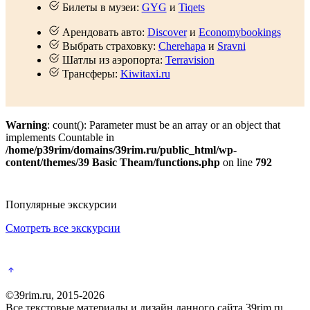
Билеты в музеи:
GYG
и
Tiqets
Арендовать авто:
Discover
и
Economybookings
Выбрать страховку:
Cherehapa
и
Sravni
Шатлы из аэропорта:
Terravision
Трансферы:
Kiwitaxi.ru
Warning
: count(): Parameter must be an array or an object that
implements Countable in
/home/p39rim/domains/39rim.ru/public_html/wp-
content/themes/39 Basic Theam/functions.php
on line
792
Популярные экскурсии
Смотреть все экскурсии
©39rim.ru, 2015-2026
Все текстовые материалы и дизайн данного сайта 39rim.ru