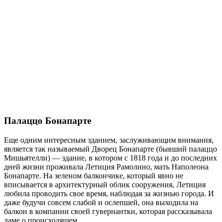
Палаццо Бонапарте
Еще одним интересным зданием, заслуживающим внимания,
является так называемый Дворец Бонапарте (бывший палаццо
Мишьятелли) — здание, в котором с 1818 года и до последних
дней жизни проживала Летиция Рамолино, мать Наполеона
Бонапарте. На зеленом балкончике, который явно не
вписывается в архитектурный облик сооружения, Летиция
любила проводить свое время, наблюдая за жизнью города. И
даже будучи совсем слабой и ослепшей, она выходила на
балкон в компании своей гувернантки, которая рассказывала
даме о происходящем.