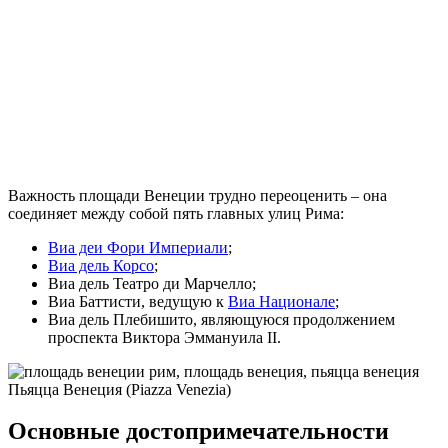
Важность площади Венеции трудно переоценить – она
соединяет между собой пять главных улиц Рима:
Виа деи Фори Империали
;
Виа дель Корсо
;
Виа дель Театро ди Марчелло;
Виа Баттисти, ведущую к
Виа Национале
;
Виа дель Плебишито, являющуюся продолжением
проспекта Виктора Эммануила II.
Пьяцца Венеция (Piazza Venezia)
Основные достопримечательности