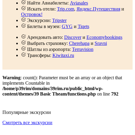
Найти Авиабилеты:
Aviasales
Искать отели:
Trip.com
,
Яндекс.Путешествия
и
Островок!
Экскурсии:
Tripster
Билеты в музеи:
GYG
и
Tiqets
Арендовать авто:
Discover
и
Economybookings
Выбрать страховку:
Cherehapa
и
Sravni
Шатлы из аэропорта:
Terravision
Трансферы:
Kiwitaxi.ru
Warning
: count(): Parameter must be an array or an object that
implements Countable in
/home/p39rim/domains/39rim.ru/public_html/wp-
content/themes/39 Basic Theam/functions.php
on line
792
Популярные экскурсии
Смотреть все экскурсии