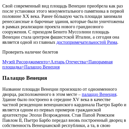
Свой современный вид площадь Венеции приобрела как раз
после установки этого монументального памятника в первой
половине XX века. Ранее бòльшую часть площади занимали
ренессансные и барочные здания, которые были уничтожены
в рамках реализации проекта нового грандиозного
сооружения. С приходом Бенито Муссолини площадь
Венеции стала центром фашистской Италии, а сегодня она
является одной из главных
достопримечательностей Рима
.
Проверить наличие билетов
Музей Рисорджименто+Алтарь Отечества+Панорамная
площадка+Палаццо Венеция
Палаццо Венеция
Название площади Венеции произошло от одноименного
дворца, расположенного в этом месте –
палаццо Венеция
.
Здание было построено в середине XV века в качестве
частной резиденции венецианского кардинала Пьетро Барбо и
является одним из первых примеров гражданской
архитектуры Эпохи Возрождения. Став Папой Римским
Павлом II, Пьетро Барбо передал вновь построенный дворец в
собственность Венецианской республики, а та, в свою