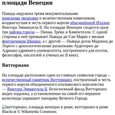
площади Венеции
Пьяцца окружена тремя монументальными
римскими дворцами
и величественным памятником,
воздвигнутым в честь первого короля
объединённой Италии
Виктора Эммануила II. На площади Венеции сходится сразу
три
района города
— Пинья, Треви и Кампителли. С одной
стороны к ней примыкает Пьяцца ди Сан Марко с милым
фонтанчиком Шишки
, а с другой — Пьяцца делла Мадонна ди
Лорето с археологическими раскопками Аудиторио ди
Адриано (древнего университета, построенного для поэтов,
философов, писателей и ученых во II веке).
Витториано
На площади расположен один из главных символов города –
величественный памятник Витториано
, построенный в честь
первого короля объединенного итальянского королевства
—
Виктора Эммануила II
. Белоснежный фасад Витториано
виден издалека, а установленные на самой его вершине
колесницы украшают панораму Вечного Города.
Blackcat © Wikimedia Commons