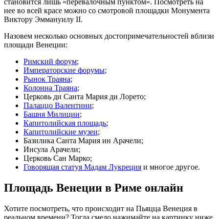
становится лишь «перевалочным пунктом». Посмотреть на
нее во всей красе можно со смотровой площадки Монумента
Виктору Эммануилу II.
Назовем несколько основных достопримечательностей вблизи
площади Венеции:
Римский форум
;
Императорские форумы
;
Рынок Траяна
;
Колонна Траяна
;
Церковь ди Санта Мария ди Лорето;
Палаццо Валентини
;
Башня Милиции
;
Капитолийская площадь
;
Капитолийские музеи
;
Базилика Санта Мария ин Арачели;
Инсула Арачели;
Церковь Сан Марко;
Говорящая статуя Мадам Лукреция
и многое другое.
Площадь Венеции в Риме онлайн
Хотите посмотреть, что происходит на Пьяцца Венеция в
реальном времени? Тогда смело нажимайте на картинку ниже