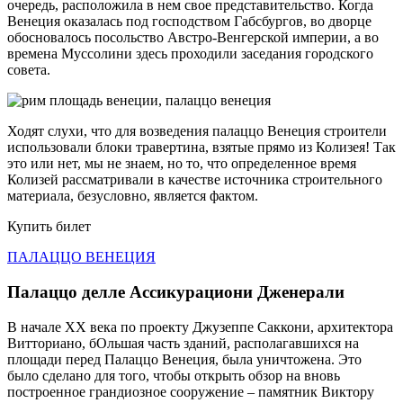
очередь, расположила в нем свое представительство. Когда
Венеция оказалась под господством Габсбургов, во дворце
обосновалось посольство Австро-Венгерской империи, а во
времена Муссолини здесь проходили заседания городского
совета.
Ходят слухи, что для возведения палаццо Венеция строители
использовали блоки травертина, взятые прямо из Колизея! Так
это или нет, мы не знаем, но то, что определенное время
Колизей рассматривали в качестве источника строительного
материала, безусловно, является фактом.
Купить билет
ПАЛАЦЦО ВЕНЕЦИЯ
Палаццо делле Ассикурациони Дженерали
В начале XX века по проекту Джузеппе Саккони, архитектора
Витториано, бОльшая часть зданий, располагавшихся на
площади перед Палаццо Венеция, была уничтожена. Это
было сделано для того, чтобы открыть обзор на вновь
построенное грандиозное сооружение – памятник Виктору