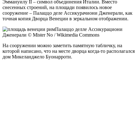
Эммануилу II – символ объединения Италии. Вместо
снесенных строений, на площади появилось новое
сооружение – Палаццо деле Ассикурачиони Дженерали, как
точная копия Дворца Венеции в зеркальном отображении.
Палаццо делле Ассикурациони
Дженерали © Mister No / Wikimedia Commons
На сооружении можно заметить памятную табличку, на
которой написано, что на месте дворца когда-то располагался
дом Микеланджело Буонарроти.