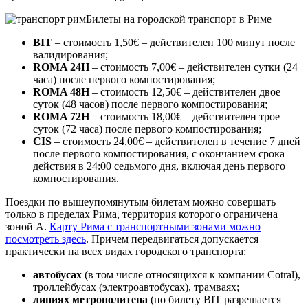
Билеты на городской транспорт в Риме
BIT
– стоимость 1,50€ – действителен 100 минут после
валидирования;
ROMA 24H
– стоимость 7,00€ – действителен сутки (24
часа) после первого компостирования;
ROMA 48H
– стоимость 12,50€ – действителен двое
суток (48 часов) после первого компостирования;
ROMA 72H
– стоимость 18,00€ – действителен трое
суток (72 часа) после первого компостирования;
CIS
– стоимость 24,00€ – действителен в течение 7 дней
после первого компостирования, с окончанием срока
действия в 24:00 седьмого дня, включая день первого
компостирования.
Поездки по вышеупомянутым билетам можно совершать
только в пределах Рима, территория которого ограничена
зоной А.
Карту Рима с транспортными зонами можно
посмотреть здесь
. Причем передвигаться допускается
практически на всех видах городского транспорта:
автобусах
(в том числе относящихся к компании Cotral),
троллейбусах (электроавтобусах), трамваях;
линиях метрополитена
(по билету BIT разрешается