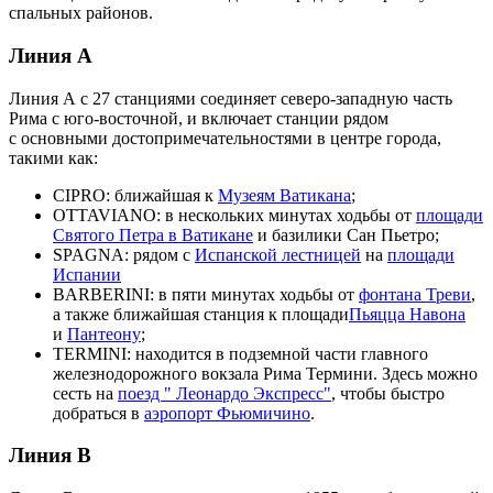
спальных районов.
Линия А
Линия А с 27 станциями соединяет северо-западную часть
Рима с юго-восточной, и включает станции рядом
с основными достопримечательностями в центре города,
такими как:
CIPRO: ближайшая к
Музеям Ватикана
;
OTTAVIANO: в нескольких минутах ходьбы от
площади
Святого Петра в Ватикане
и базилики Сан Пьетро;
SPAGNA: рядом с
Испанской лестницей
на
площади
Испании
BARBERINI: в пяти минутах ходьбы от
фонтана Треви
,
а также ближайшая станция к площади
Пьяцца Навона
и
Пантеону
;
TERMINI: находится в подземной части главного
железнодорожного вокзала Рима Термини. Здесь можно
сесть на
поезд " Леонардо Экспресс"
, чтобы быстро
добраться в
аэропорт Фьюмичино
.
Линия В