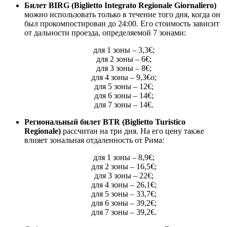
Билет BIRG (Biglietto Integrato Regionale Giornaliero)
можно использовать только в течение того дня, когда он
был прокомпостирован до 24:00. Его стоимость зависит
от дальности проезда, определяемой 7 зонами:
для 1 зоны – 3,3€;
для 2 зоны – 6€;
для 3 зоны – 8€;
для 4 зоны – 9,3€о;
для 5 зоны – 12€;
для 6 зоны – 14€;
для 7 зоны – 14€.
Региональный билет BTR (Biglietto Turistico
Regionale)
рассчитан на три дня. На его цену также
влияет зональная отдаленность от Рима:
для 1 зоны – 8,9€;
для 2 зоны – 16,5€;
для 3 зоны – 22€;
для 4 зоны – 26,1€;
для 5 зоны – 33,7€;
для 6 зоны – 39,2€;
для 7 зоны – 39,2€.