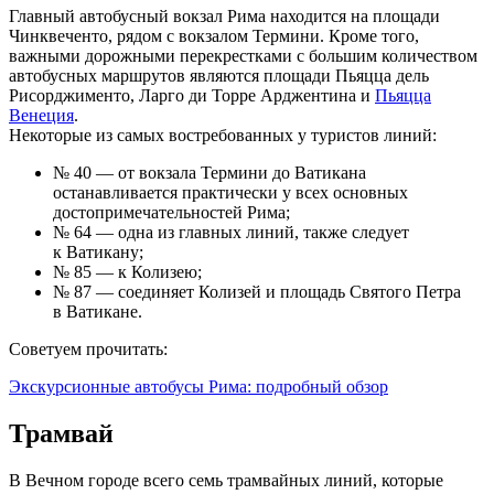
Главный автобусный вокзал Рима находится на площади
Чинквеченто, рядом с вокзалом Термини. Кроме того,
важными дорожными перекрестками с большим количеством
автобусных маршрутов являются площади Пьяцца дель
Рисорджименто, Ларго ди Торре Арджентина и
Пьяцца
Венеция
.
Некоторые из самых востребованных у туристов линий:
№ 40 — от вокзала Термини до Ватикана
останавливается практически у всех основных
достопримечательностей Рима;
№ 64 — одна из главных линий, также следует
к Ватикану;
№ 85 — к Колизею;
№ 87 — соединяет Колизей и площадь Святого Петра
в Ватикане.
Советуем прочитать:
Экскурсионные автобусы Рима: подробный обзор
Трамвай
В Вечном городе всего семь трамвайных линий, которые