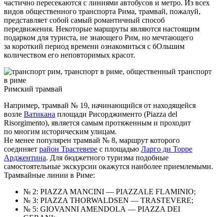
частично пересекаются с линиями автобусов и метро. Из всех
видов общественного транспорта Рима, трамвай, пожалуй,
представляет собой самый романтичный способ
передвижения. Некоторые маршруты являются настоящим
подарком для туриста, не знающего Рим, но мечтающего
за короткий период времени ознакомиться с бОльшим
количеством его неповторимых красот.
Римский трамвай
Например, трамвай № 19, начинающийся от находящейся
возле
Ватикана
площади Рисорджименто (Piazza del
Risorgimento), является самым протяженным и проходит
по многим историческим улицам.
Не менее популярен трамвай № 8, маршрут которого
соединяет
район Трастевере
с площадью
Ларго ди Торре
Арджентина
. Для бюджетного туризма подобные
самостоятельные экскурсии окажутся наиболее приемлемыми.
Трамвайные линии в Риме:
№ 2: PIAZZA MANCINI — PIAZZALE FLAMINIO;
№ 3: PIAZZA THORWALDSEN — TRASTEVERE;
№ 5: GIOVANNI AMENDOLA — PIAZZA DEI