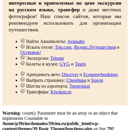
интересные и приемлемые по цене экскурсии
на русском языке, трансфер
и даже местных
фотографов! Наш список сайтов, которые мы
рекомендуем использовать для организации
путешествия.
Найти Авиабилеты:
Aviasales
Искать отели:
Trip.com
,
Яндекс.Путешествия
и
Островок!
Экскурсии:
Tripster
Билеты в музеи:
GYG
и
Tiqets
Арендовать авто:
Discover
и
Economybookings
Выбрать страховку:
Cherehapa
и
Sravni
Шатлы из аэропорта:
Terravision
Трансферы:
Kiwitaxi.ru
Warning
: count(): Parameter must be an array or an object that
implements Countable in
/home/p39rim/domains/39rim.ru/public_html/wp-
content/themes/39 Basic Theam/functions.php
on line
792