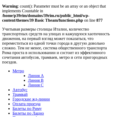
Warning
: count(): Parameter must be an array or an object that
implements Countable in
/home/p39rim/domains/39rim.ru/public_html/wp-
content/themes/39 Basic Theam/functions.php
on line
877
Учитывая размеры столицы Италии, количество
транспортных средств на улицах и кажущуюся хаотичность
движения, на первый взгляд может показаться, что
переместиться из одной точки города в другую довольно
сложно. Тем не менее, система общественного транспорта
Рима проста в использовании и состоит из эффективного
сочетания автобусов, трамваев, метро и сети пригородных
поездов.
Метро
Линия А
Линия В
Линия С
Автобус
Трамвай
Городские жд-линии
Оплата проезда
Билеты по Риму
Билеты по Лацио