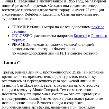
Линия B, введенная в эксплуатацию в 1955 году, была первой
линией римской подземки. Сегодня она соединяет северо-
восточную и юго-западную части города и имеет 22 станции
с конечными Rebibbia и Laurentina. Самыми важными для
туристов являются:
TERMINI: станция метро на железнодорожном
вокзале
Термини
;
COLOSSEO: расположена напротив
Колизея
и
Римского
форума
;
PIRAMIDE: находится рядом с узловой станцией
регионального поезда из Фьюмичино
по железнодорожной линии FL1 в районе Тестаччо.
Линия С
Третья, зеленая линия С протяженностью 25 км, в настоящее
время не очень привлекательна для туристов, поскольку,
ответвляясь от пересадочного узла оранжевой линии на
станции Сан Джованни, ведет к окраинам на юго-востоке
города в коммуну Monte Compatri. Тем не менее, стоит
посетить саму станцию San Giovanni — это станция-музей
в трех уровнях, каждый из которых представляет различные
исторические эпохи Вечного города и содержит
многочисленные артефакты, найденные при прокладке