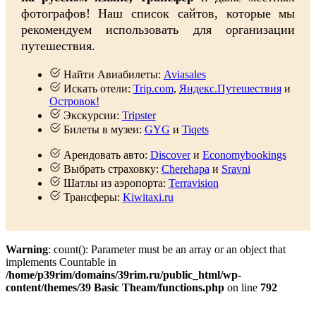
фотографов! Наш список сайтов, которые мы
рекомендуем использовать для организации
путешествия.
Найти Авиабилеты:
Aviasales
Искать отели:
Trip.com
,
Яндекс.Путешествия
и
Островок!
Экскурсии:
Tripster
Билеты в музеи:
GYG
и
Tiqets
Арендовать авто:
Discover
и
Economybookings
Выбрать страховку:
Cherehapa
и
Sravni
Шатлы из аэропорта:
Terravision
Трансферы:
Kiwitaxi.ru
Warning
: count(): Parameter must be an array or an object that
implements Countable in
/home/p39rim/domains/39rim.ru/public_html/wp-
content/themes/39 Basic Theam/functions.php
on line
792