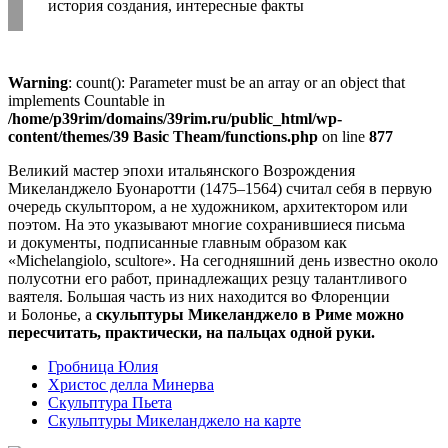
история создания, интересные факты
Warning
: count(): Parameter must be an array or an object that
implements Countable in
/home/p39rim/domains/39rim.ru/public_html/wp-
content/themes/39 Basic Theam/functions.php
on line
877
Великий мастер эпохи итальянского Возрождения
Микеланджело Буонаротти (1475–1564) считал себя в первую
очередь скульптором, а не художником, архитектором или
поэтом. На это указывают многие сохранившиеся письма
и документы, подписанные главным образом как
«Michelangiolo, scultore». На сегодняшний день известно около
полусотни его работ, принадлежащих резцу талантливого
ваятеля. Большая часть из них находится во Флоренции
и Болонье, а
скульптуры Микеланджело в Риме можно
пересчитать, практически, на пальцах одной руки.
Гробница Юлия
Христос делла Минерва
Скульптура Пьета
Скульптуры Микеланджело на карте