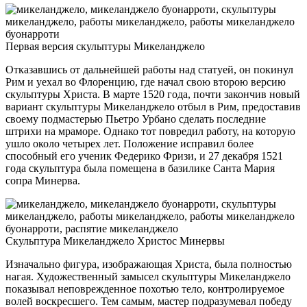
Первая версия скульптуры Микеланджело
Отказавшись от дальнейшей работы над статуей, он покинул
Рим и уехал во Флоренцию, где начал свою второю версию
скульптуры Христа. В марте 1520 года, почти закончив новый
вариант скульптуры Микеланджело отбыл в Рим, предоставив
своему подмастерью Пьетро Урбано сделать последние
штрихи на мраморе. Однако тот повредил работу, на которую
ушло около четырех лет. Положение исправил более
способный его ученик Федерико Фризи, и 27 декабря 1521
года скульптура была помещена в базилике Санта Мария
сопра Минерва.
Скульптура Микеланджело Христос Минервы
Изначально фигура, изображающая Христа, была полностью
нагая. Художественный замысел скульптуры Микеланджело
показывал неповрежденное похотью тело, контролируемое
волей воскресшего. Тем самым, мастер подразумевал победу