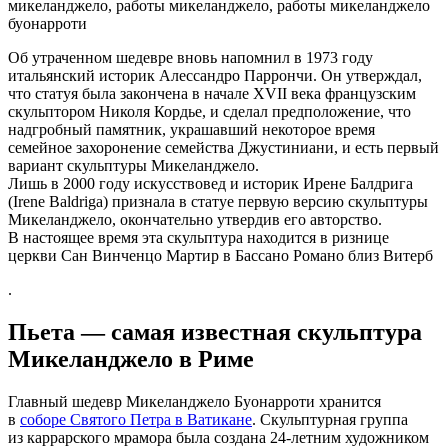
Об утраченном шедевре вновь напомнил в 1973 году
итальянский историк Алессандро Паррончи. Он утверждал,
что статуя была закончена в начале XVII века французским
скульптором Николя Кордье, и сделал предположение, что
надгробный памятник, украшавший некоторое время
семейное захоронение семейства Джустиниани, и есть первый
вариант скульптуры Микеланджело.
Лишь в 2000 году искусствовед и историк Ирене Балдрига
(Irene Baldriga) признала в статуе первую версию скульптуры
Микеланджело, окончательно утвердив его авторство.
В настоящее время эта скульптура находится в ризнице
церкви Сан Винченцо Мартир в Бассано Романо близ Витерб
.
Пьета — самая известная скульптура
Микеланджело в Риме
Главный шедевр Микеланджело Буонарроти хранится
в
соборе Святого Петра в Ватикане
. Скульптурная группа
из каррарского мрамора была создана 24-летним художником