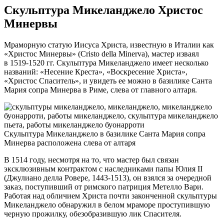
Скульптура Микеланджело Христос
Минервы
Мраморную статую Иисуса Христа, известную в Италии как
«Христос Минервы» (Cristo della Minerva), мастер изваял
в 1519-1520 гг. Скульптура Микеланджело имеет несколько
названий: «Несение Креста», «Воскресение Христа»,
«Христос Спаситель», и увидеть ее можно в базилике Санта
Мария сопра Минерва в Риме, слева от главного алтаря.
Скульптура Микеланджело в базилике Санта Мария сопра
Минерва расположена слева от алтаря
В 1514 году, несмотря на то, что мастер был связан
эксклюзивным контрактом с наследниками папы Юлия II
(Джулиано делла Ровере, 1443-1513), он взялся за очередной
заказ, поступивший от римского патриция Метелло Вари.
Работая над обличием Христа почти законченной скульптуры
Микеланджело обнаружил в белом мраморе проступившую
черную прожилку, обезобразившую лик Спасителя.