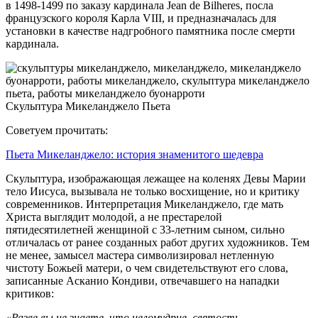
в 1498-1499 по заказу кардинала Jean de Bilheres, посла
французского короля Карла VIII, и предназначалась для
установки в качестве надгробного памятника после смерти
кардинала.
Скульптура Микеланджело Пьета
Советуем прочитать:
Пьета Микеланджело: история знаменитого шедевра
Скульптура, изображающая лежащее на коленях Девы Марии
тело Иисуса, вызывала не только восхищение, но и критику
современников. Интерпретация Микеланджело, где мать
Христа выглядит молодой, а не престарелой
пятидесятилетней женщиной с 33-летним сыном, сильно
отличалась от ранее созданных работ других художников. Тем
не менее, замысел мастера символизировал нетленную
чистоту Божьей матери, о чем свидетельствуют его слова,
записанные Асканио Кондиви, отвечавшего на нападки
критиков:
«Разве вы не знаете, что целомудрие, святость