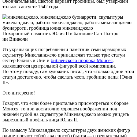
Окончательный, шестой вариант гробницы, был утвержден
только в августе 1542 года.
Похоронный памятник Юлия II в базилике Сан Пьетро
ин Винколи
Из украшающих погребальный памятник семи мраморных
скульптур Микеланджело принадлежат только три: статуи
сестер Рахиль и Лии и
библейского пророка Моисея
,
являющегося центральной фигурой всей композиции.
По этому поводу, сам художник писал, что «только одной этой
статуи достаточно, чтобы сделать честь гробнице папы Юлия
II».
Это интересно!
Говорят, что если более пристально присмотреться к бороде
Моисея, то при достаточно хорошем воображении под
нижней губой на скульптуре Микеланджело можно увидеть
вырезанный профиль лица Юлия II.
По замыслу Микеланджело скульптуры двух женских фигур
олицетворяют собой два способа бытия — созерцательный