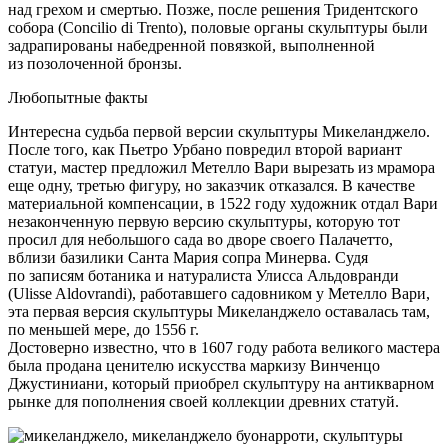
над грехом и смертью. Позже, после решения Тридентского
собора (Concilio di Trento), половые органы скульптуры были
задрапированы набедренной повязкой, выполненной
из позолоченной бронзы.
Любопытные факты
Интересна судьба первой версии скульптуры Микеланджело.
После того, как Пьетро Урбано повредил второй вариант
статуи, мастер предложил Метелло Вари вырезать из мрамора
еще одну, третью фигуру, но заказчик отказался. В качестве
материальной компенсации, в 1522 году художник отдал Вари
незаконченную первую версию скульптуры, которую тот
просил для небольшого сада во дворе своего Палачетто,
вблизи базилики Санта Мария сопра Минерва. Судя
по записям ботаника и натуралиста Улисса Альдовранди
(Ulisse Aldovrandi), работавшего садовником у Метелло Вари,
эта первая версия скульптуры Микеланджело оставалась там,
по меньшей мере, до 1556 г.
Достоверно известно, что в 1607 году работа великого мастера
была продана ценителю искусства маркизу Винченцо
Джустиниани, который приобрел скульптуру на антикварном
рынке для пополнения своей коллекции древних статуй.