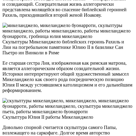
и созидающий. Созерцательная жизнь аллегорически
представлена молящейся во спасение библейской героиней
Рахиль, приходившейся второй женой Иоакову.
Скульптуры Микеланджело библейских героинь Рахиль и
Лии на погребальном памятнике Юлию II в базилике Сан
Пьетро ин Винколи в Риме
Ее старшая сестра Лия, изображенная как римская матрона,
является аллегорическим образом созидательной жизни.
Историки интерпретируют общий художественный замысел
Микеланджело как своего рода посредническую позицию
Юлия II между устоявшимся католицизмом и его дальнейшим
реформированием.
Скульптура Юлия II работы Микеланджело
Довольно спорной считается скульптура самого Папы,
возлежащего на саркофаге. Долгое время авторство