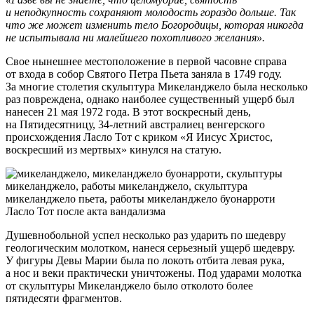
и неподкупность сохраняют молодость гораздо дольше. Так
что же может изменить тело Богородицы, которая никогда
не испытывала ни малейшего похотливого желания».
Свое нынешнее местоположение в первой часовне справа
от входа в собор Святого Петра Пьета заняла в 1749 году.
За многие столетия скульптура Микеланджело была несколько
раз повреждена, однако наиболее существенный ущерб был
нанесен 21 мая 1972 года. В этот воскресный день,
на Пятидесятницу, 34-летний австралиец венгерского
происхождения Ласло Тот с криком «Я Иисус Христос,
воскресший из мертвых» кинулся на статую.
Ласло Тот после акта вандализма
Душевнобольной успел несколько раз ударить по шедевру
геологическим молотком, нанеся серьезный ущерб шедевру.
У фигуры Девы Марии была по локоть отбита левая рука,
а нос и веки практически уничтожены. Под ударами молотка
от скульптуры Микеланджело было отколото более
пятидесяти фрагментов.